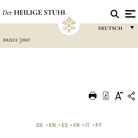
Der
HEILIGE STUHL
DEUTSCH
BRIEFE
2007
FRANÇAIS
ENGLISH
ITALIANO
PORTUGUÊS
ESPAÑOL
DEUTSCH
POLSKI
العربيّة
DE
-
EN
-
ES
-
FR
-
IT
-
PT
中文