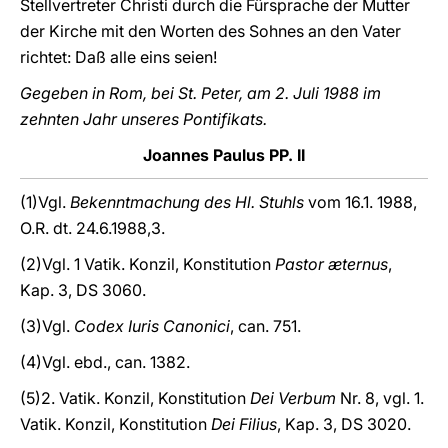
Stellvertreter Christi durch die Fürsprache der Mutter
der Kirche mit den Worten des Sohnes an den Vater
richtet: Daß alle eins seien!
Gegeben in Rom, bei St. Peter, am 2. Juli 1988 im
zehnten Jahr unseres Pontifikats.
Joannes Paulus PP. II
(1)Vgl.
Bekenntmachung des Hl. Stuhls
vom 16.1. 1988,
O.R. dt. 24.6.1988,3.
(2)Vgl. 1 Vatik. Konzil, Konstitution
Pastor æternus
,
Kap. 3, DS 3060.
(3)Vgl.
Codex Iuris Canonici
, can. 751.
(4)Vgl. ebd., can. 1382.
(5)2. Vatik. Konzil, Konstitution
Dei Verbum
Nr. 8, vgl. 1.
Vatik. Konzil, Konstitution
Dei Filius
, Kap. 3, DS 3020.