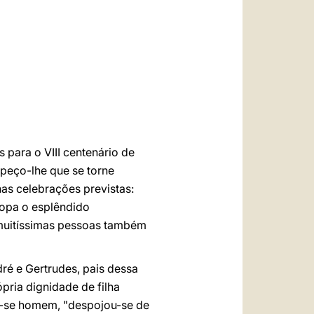
العربيّة
中文
LATINE
para o VIII centenário de
a peço-lhe que se torne
nas celebrações previstas:
ropa o esplêndido
 muitíssimas pessoas também
dré e Gertrudes, pais dessa
pria dignidade de filha
er-se homem, "despojou-se de