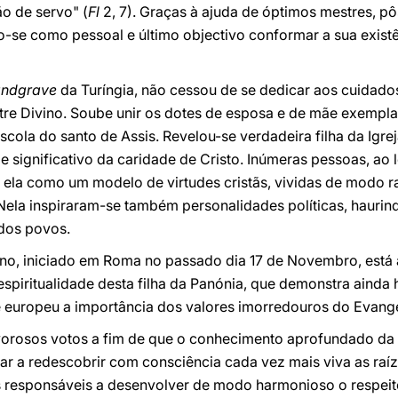
o de servo" (
Fl
2, 7). Graças à ajuda de óptimos mestres, 
-se como pessoal e último objectivo conformar a sua existên
andgrave
da Turíngia, não cessou de se dedicar aos cuidado
re Divino. Soube unir os dotes de esposa e de mãe exemplar
scola do santo de Assis. Revelou-se verdadeira filha da Igr
 e significativo da caridade de Cristo. Inúmeras pessoas, ao
 ela como um modelo de virtudes cristãs, vividas de modo r
Nela inspiraram-se também personalidades políticas, haurin
 dos povos.
ano, iniciado em Roma no passado dia 17 de Novembro, está 
spiritualidade desta filha da Panónia, que demonstra ainda
e europeu a importância dos valores imorredouros do Evang
vorosos votos a fim de que o conhecimento aprofundado da 
dar a redescobrir com consciência cada vez mais viva as raíz
s responsáveis a desenvolver de modo harmonioso o respeito