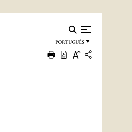
PORTUGUÊS
FRANÇAIS
ENGLISH
ITALIANO
PORTUGUÊS
ESPAÑOL
DEUTSCH
POLSKI