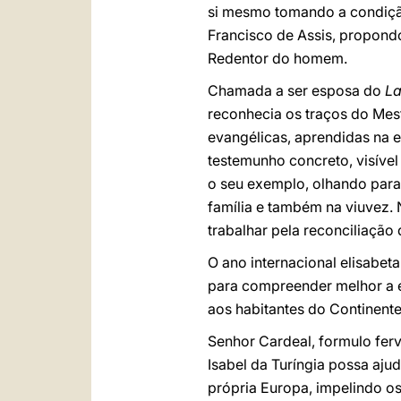
si mesmo tomando a condiçã
Francisco de Assis, propondo
Redentor do homem.
Chamada a ser esposa do
L
reconhecia os traços do Mest
evangélicas, aprendidas na e
testemunho concreto, visível
o seu exemplo, olhando para
família e também na viuvez. 
trabalhar pela reconciliação
O ano internacional elisabet
para compreender melhor a e
aos habitantes do Continent
Senhor Cardeal, formulo fer
Isabel da Turíngia possa aju
própria Europa, impelindo o