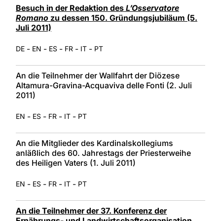
Besuch in der Redaktion des
L’Osservatore
Romano
zu dessen 150. Gründungsjubiläum (5.
Juli 2011)
-
-
-
-
-
DE
EN
ES
FR
IT
PT
An die Teilnehmer der Wallfahrt der Diözese
Altamura-Gravina-Acquaviva delle Fonti (2. Juli
2011)
-
-
-
-
EN
ES
FR
IT
PT
An die Mitglieder des Kardinalskollegiums
anläßlich des 60. Jahrestags der Priesterweihe
des Heiligen Vaters (1. Juli 2011)
-
-
-
-
EN
ES
FR
IT
PT
An die Teilnehmer der 37. Konferenz der
Ernährungs- und Landwirtschaftsorganisation