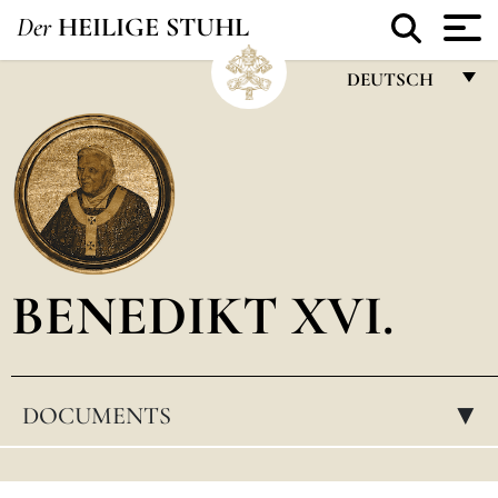
Der
HEILIGE STUHL
DEUTSCH
FRANÇAIS
ENGLISH
ITALIANO
PORTUGUÊS
BENEDIKT XVI.
ESPAÑOL
DEUTSCH
POLSKI
DOCUMENTS
▸
العربيّة
中文