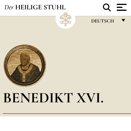
Der
HEILIGE STUHL
DEUTSCH
FRANÇAIS
ENGLISH
ITALIANO
PORTUGUÊS
ESPAÑOL
DEUTSCH
BENEDIKT XVI.
POLSKI
العربيّة
中文