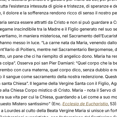
tutta l’esistenza intessuta di gioie e tristezze, di speranze e de
il dolore e la sofferenza rendono ricco di senso il nostro pel
ia senza essere attratti da Cristo e non si può guardare a Cr
egame inscindibile tra la Madre e il Figlio generato nel suo s
ertiamo, in maniera misteriosa, nel Sacramento dell’Eucaristi
i hanno messo in luce. “La carne nata da Maria, venendo dallo 
nt’Ilario di Poitiers, mentre nel Sacramentario Bergomense, de
tto, un pane che ci ha riempito di angelico dono. Maria ha res
a colpa”. Osserva poi san Pier Damiani: “Quel corpo che la b
 grembo con cura materna, quel corpo dico, senza dubbio e no
o il sangue come sacramento della nostra redenzione. Questo r
santa Chiesa”. Il legame della Vergine Santa con il Figlio, Ag
 alla Chiesa Corpo mistico di Cristo. Maria - nota il Servo di 
era sua vita per cui la Chiesa, guardando a Lei come a suo mo
uesto Mistero santissimo” (Enc.
Ecclesia de Eucharistia
, 53)
 Lourdes al culto della Beata Vergine Maria si unisce un for