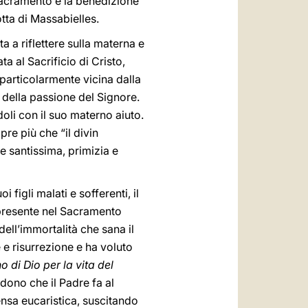
 Sacramento e la benedizione
otta di Massabielles.
 a riflettere sulla materna e
a al Sacrificio di Cristo,
a particolarmente vicina dalla
i della passione del Signore.
oli con il suo materno aiuto.
re più che “il divin
e santissima, primizia e
igli malati e sofferenti, il
presente nel Sacramento
ell’immortalità che sana il
 e risurrezione e ha voluto
o di Dio per la vita del
 dono che il Padre fa al
ensa eucaristica, suscitando