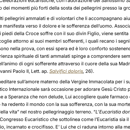
e Celebrazioni eucaristiche, con l’adorazione del Santissimo
o dei momenti più forti della sosta dei pellegrini presso la gr
i pellegrini ammalati e di volontari che li accompagnano aiuta
 manifesta verso il dolore e le sofferenza dell’uomo. Associat
i piedi della Croce soffre con il suo divin Figlio, viene sentit
oglie attorno ai suoi membri sofferenti, i quali recano i segn
ono nella prova, con essi spera ed è loro conforto sostenend
rienza spirituale di tanti ammalati spinge a comprendere semp
l’animo di ogni sofferente attraverso il cuore della sua Madr
ovanni Paolo II, Lett. ap.
Salvifici doloris
,
26).
ditare sull’amore materno della Vergine Immacolata per i suoi f
ico Internazionale sarà occasione per adorare Gesù Cristo 
come a Speranza che non delude, Lui accogliere quale farmaco d
sto ha redento il mondo con la sua sofferenza, con la sua morte
lla vita” nel nostro pellegrinaggio terreno. “
L’Eucaristia don
l Congresso Eucaristico che sottolinea come l’Eucaristia sia il
o, incarnato e crocifisso. E’ Lui che ci raduna intorno alla m