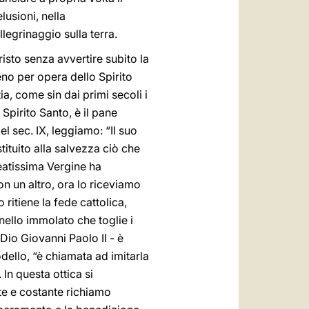
lusioni, nella
legrinaggio sulla terra.
isto senza avvertire subito la
eno per opera dello Spirito
a, come sin dai primi secoli i
Spirito Santo, è il pane
l sec. IX, leggiamo: “Il suo
tituito alla salvezza ciò che
eatissima Vergine ha
n un altro, ora lo riceviamo
itiene la fede cattolica,
nello immolato che toglie i
Dio Giovanni Paolo II - è
dello, “è chiamata ad imitarla
. In questa ottica si
te e costante richiamo