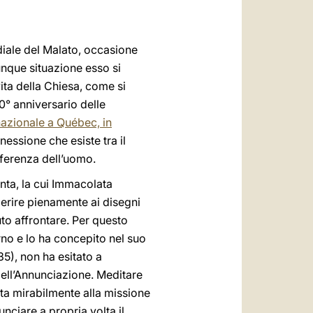
العربيّة
中文
diale del Malato, occasione
LATINE
lunque situazione esso si
vita della Chiesa, come si
150° anniversario delle
azionale a Québec, in
nessione che esiste tra il
offerenza dell’uomo.
anta, la cui Immacolata
erire pienamente ai disegni
to affrontare. Per questo
rno e lo ha concepito nel suo
35), non ha esitato a
 dell’Annunciazione. Meditare
nta mirabilmente alla missione
nciare a propria volta il