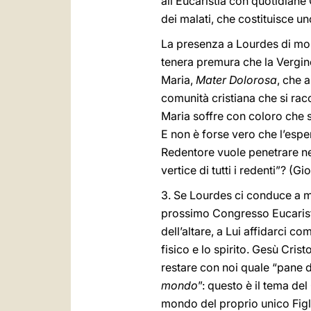
all’Eucaristia con quotidian
dei malati, che costituisce un
La presenza a Lourdes di molt
tenera premura che la Vergine
Maria,
Mater Dolorosa
, che a
comunità cristiana che si racc
Maria soffre con coloro che s
E non è forse vero che l’espe
Redentore vuole penetrare nel
vertice di tutti i redenti”? (Gi
3. Se Lourdes ci conduce a me
prossimo Congresso Eucarist
dell’altare, a Lui affidarci 
fisico e lo spirito. Gesù Cri
restare con noi quale “pane de
mondo
”: questo è il tema de
mondo del proprio unico Figli