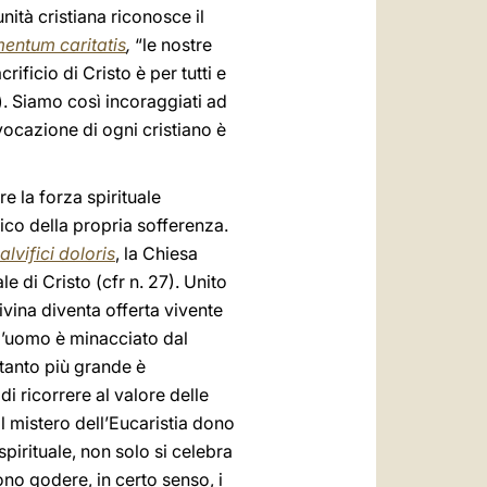
nità cristiana riconosce il
entum caritatis
,
“le nostre
ficio di Cristo è per tutti e
8). Siamo così incoraggiati ad
 vocazione di ogni cristiano è
e la forza spirituale
ico della propria sofferenza.
alvifici doloris
, la Chiesa
le di Cristo (cfr n. 27). Unito
vina diventa offerta vivente
l’uomo è minacciato dal
 tanto più grande è
i ricorrere al valore delle
l mistero dell’Eucaristia dono
pirituale, non solo si celebra
ono godere, in certo senso, i