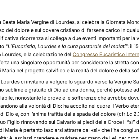
la Beata Maria Vergine di Lourdes, si celebra la Giornata Mon
nso del dolore e sul dovere cristiano di farsene carico in qua
ificativa ricorrenza si collega a due eventi importanti per la 
to “
L’Eucaristia, Lourdes e la cura pastorale dei malati
”: il 
a Lourdes, e la celebrazione del
Congresso Eucaristico Intern
ferta una singolare opportunità per considerare la stretta con
di Maria nel progetto salvifico e la realtà del dolore e della s
di Lourdes ci invitano a volgere lo sguardo verso la Vergine S
no sublime e gratuito di Dio ad una donna, perché potesse ad
llabile, nonostante le prove e le sofferenze che avrebbe dovu
andono alla volontà di Dio: ha accolto nel cuore il Verbo ete
di Dio e, con l’anima trafitta dalla spada del dolore (cfr
Lc
2,
uo Figlio rinnovando sul Calvario ai piedi della Croce il “sì”
 Maria è pertanto lasciarsi attrarre dal «sì» che l’ha congiu
ità; è lasciarsi prendere e guidare per mano da Lei, per pronu