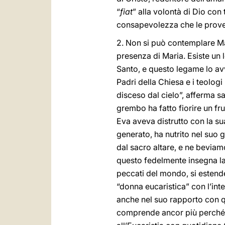
“
fiat
” alla volontà di Dio con 
consapevolezza che le prove, 
2. Non si può contemplare Mar
presenza di Maria. Esiste un l
Santo, e questo legame lo avv
Padri della Chiesa e i teolog
disceso dal cielo”, afferma sa
grembo ha fatto fiorire un fru
Eva aveva distrutto con la su
generato, ha nutrito nel suo
dal sacro altare, e ne beviam
questo fedelmente insegna la 
peccati del mondo, si estende
“donna eucaristica” con l’int
anche nel suo rapporto con q
comprende ancor più perché a