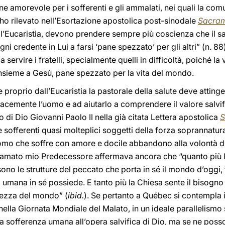
ne amorevole per i sofferenti e gli ammalati, nei quali la comu
ho rilevato nell’Esortazione apostolica post-sinodale
Sacram
Eucaristia, devono prendere sempre più coscienza che il sacri
gni credente in Lui a farsi ‘pane spezzato’ per gli altri” (n. 8
servire i fratelli, specialmente quelli in difficoltà, poiché la
insieme a Gesù, pane spezzato per la vita del mondo.
proprio dall’Eucaristia la pastorale della salute deve attinger
acemente l’uomo e ad aiutarlo a comprendere il valore salvif
 di Dio Giovanni Paolo II nella già citata Lettera apostolica
S
le sofferenti quasi molteplici soggetti della forza soprannatura
uomo che soffre con amore e docile abbandono alla volontà di
L’amato mio Predecessore affermava ancora che “quanto più 
ono le strutture del peccato che porta in sé il mondo d’oggi,
umana in sé possiede. E tanto più la Chiesa sente il bisogno d
vezza del mondo” (
ibid.
). Se pertanto a Québec si contempla i
nella Giornata Mondiale del Malato, in un ideale parallelismo s
lla sofferenza umana all’opera salvifica di Dio, ma se ne poss