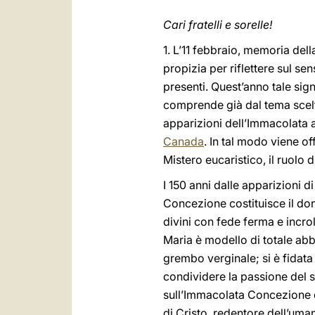
Cari fratelli e sorelle!
1. L’11 febbraio, memoria del
propizia per riflettere sul se
presenti. Quest’anno tale sign
comprende già dal tema scel
apparizioni dell’Immacolata 
Canada
. In tal modo viene of
Mistero eucaristico, il ruolo 
I 150 anni dalle apparizioni 
Concezione costituisce il do
divini con fede ferma e incro
Maria è modello di totale abb
grembo verginale; si è fidata 
condividere la passione del s
sull’Immacolata Concezione di
di Cristo, redentore dell’uman