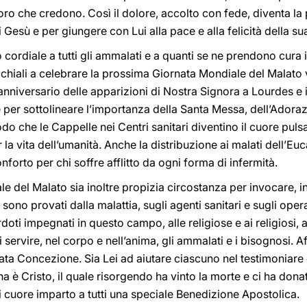
loro che credono. Così il dolore, accolto con fede, diventa la 
 Gesù e per giungere con Lui alla pace e alla felicità della su
o cordiale a tutti gli ammalati e a quanti se ne prendono cura i
hiali a celebrare la prossima Giornata Mondiale del Malato
° anniversario delle apparizioni di Nostra Signora a Lourdes e
 per sottolineare l’importanza della Santa Messa, dell’Adoraz
do che le Cappelle nei Centri sanitari diventino il cuore pulsa
a vita dell’umanità. Anche la distribuzione ai malati dell’Euc
onforto per chi soffre afflitto da ogni forma di infermità.
e del Malato sia inoltre propizia circostanza per invocare, 
sono provati dalla malattia, sugli agenti sanitari e sugli opera
rdoti impegnati in questo campo, alle religiose e ai religiosi,
 servire, nel corpo e nell’anima, gli ammalati e i bisognosi. Af
a Concezione. Sia Lei ad aiutare ciascuno nel testimoniare c
a è Cristo, il quale risorgendo ha vinto la morte e ci ha don
di cuore imparto a tutti una speciale Benedizione Apostolica.