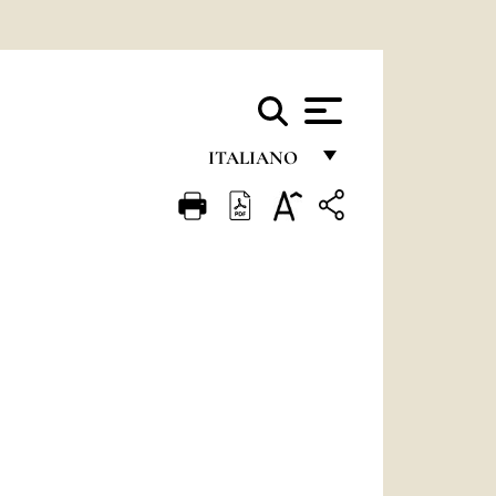
ITALIANO
FRANÇAIS
ENGLISH
ITALIANO
PORTUGUÊS
ESPAÑOL
DEUTSCH
POLSKI