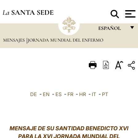
La
SANTA SEDE
ESPAÑOL
MENSAJES
JORNADA MUNDIAL DEL ENFERMO
FRANÇAIS
ENGLISH
ITALIANO
PORTUGUÊS
ESPAÑOL
DE
-
EN
-
ES
-
FR
-
HR
-
IT
-
PT
DEUTSCH
POLSKI
العربيّة
MENSAJE DE SU SANTIDAD BENEDICTO XVI
PARA LA XVI JORNADA MUNDIAL DEL
中文