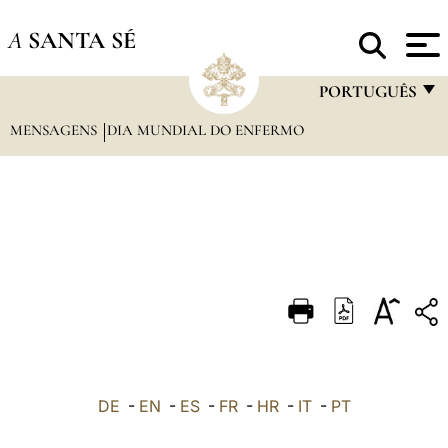
A
SANTA SÉ
PORTUGUÊS
MENSAGENS
DIA MUNDIAL DO ENFERMO
FRANÇAIS
ENGLISH
ITALIANO
PORTUGUÊS
ESPAÑOL
DEUTSCH
POLSKI
العربيّة
DE
-
EN
-
ES
-
FR
-
HR
-
IT
-
PT
中文