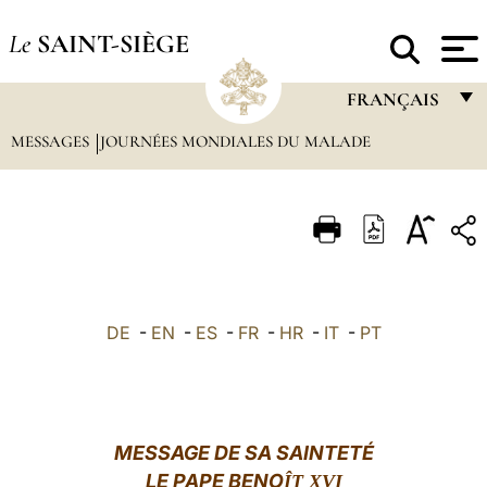
Le
SAINT-SIÈGE
FRANÇAIS
MESSAGES
JOURNÉES MONDIALES DU MALADE
FRANÇAIS
ENGLISH
ITALIANO
PORTUGUÊS
ESPAÑOL
DE
-
EN
-
ES
-
FR
-
HR
-
IT
-
PT
DEUTSCH
POLSKI
العربيّة
MESSAGE DE SA SAINTETÉ
LE PAPE BENO
ÎT XVI
中文