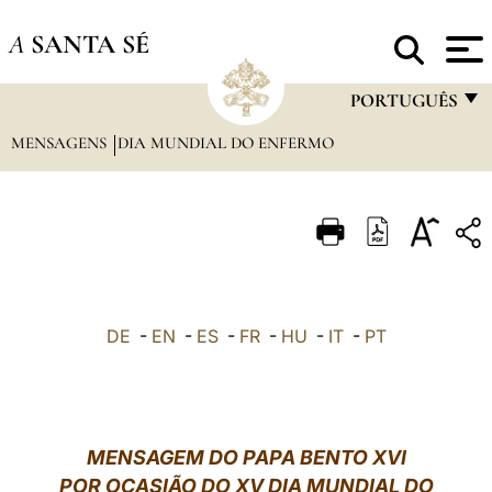
A
SANTA SÉ
PORTUGUÊS
MENSAGENS
DIA MUNDIAL DO ENFERMO
FRANÇAIS
ENGLISH
ITALIANO
PORTUGUÊS
ESPAÑOL
DE
-
EN
-
ES
-
FR
-
HU
-
IT
-
PT
DEUTSCH
POLSKI
العربيّة
MENSAGEM DO PAPA BENTO XVI
POR OCASIÃO DO XV DIA MUNDIAL DO
中文