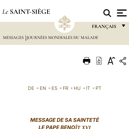
Le
SAINT-SIÈGE
FRANÇAIS
MESSAGES
JOURNÉES MONDIALES DU MALADE
FRANÇAIS
ENGLISH
ITALIANO
PORTUGUÊS
ESPAÑOL
DE
-
EN
-
ES
-
FR
-
HU
-
IT
-
PT
DEUTSCH
POLSKI
العربيّة
MESSAGE DE SA SAINTETÉ
LE PAPE BENO
ÎT XVI
中文