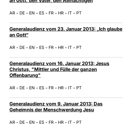
an Gott, den Vater, den Allmächtigen
-
-
-
-
-
-
-
AR
DE
EN
ES
FR
HR
IT
PT
Generalaudienz vom 23. Januar 2013: „Ich glaube
an Gott“
-
-
-
-
-
-
-
AR
DE
EN
ES
FR
HR
IT
PT
Generalaudienz vom 16. Januar 2013: Jesus
Christus, "Mittler und Fülle der ganzen
Offenbarung"
-
-
-
-
-
-
-
AR
DE
EN
ES
FR
HR
IT
PT
Generalaudienz vom 9. Januar 2013: Das
Geheimnis der Menschwerdung Jesu
-
-
-
-
-
-
-
AR
DE
EN
ES
FR
HR
IT
PT