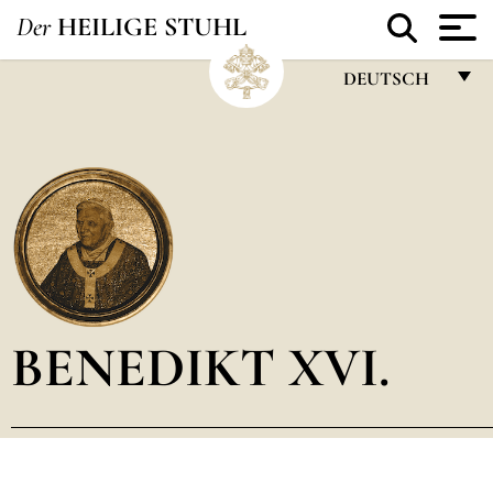
Der
HEILIGE STUHL
DEUTSCH
FRANÇAIS
ENGLISH
ITALIANO
PORTUGUÊS
ESPAÑOL
DEUTSCH
BENEDIKT XVI.
POLSKI
العربيّة
中文