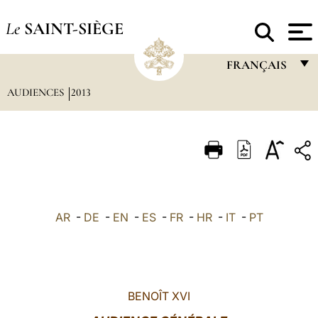
Le
SAINT-SIÈGE
FRANÇAIS
AUDIENCES
2013
FRANÇAIS
ENGLISH
ITALIANO
PORTUGUÊS
ESPAÑOL
AR
-
DE
-
EN
-
ES
-
FR
-
HR
-
IT
-
PT
DEUTSCH
POLSKI
العربيّة
BENOÎT XVI
中文