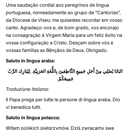
Uma saudação cordial aos peregrinos de língua
portuguesa, nomeadamente ao grupo de “Cantorias”,
da Diocese de Viseu: me quisestes recordar em vosso
canto. Agradeço-vos e, de bom grado, vos encorajo
na consagração à Virgem Maria para um feliz êxito na
vossa configuração a Cristo. Desçam sobre vós e
vossas famílias as Bênçãos de Deus. Obrigado.
Saluto in lingua araba:
البَابَا يُصْلِي مِنْ أَجَلِ جَمِيعِ النَّاطِقينَ بِاللُّغَةِ العَرَبِيَّةِ. لِيُبَارِك الرَّبّ
جَمِيعَكُمْ.
Traduzione italiana:
Il Papa prega per tutte le persone di lingua araba. Dio
vi benedica tutti.
Saluto in lingua polacca:
Witam polskich pielgrzymów. Dziś zwracamy swe