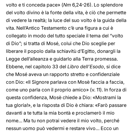
volto e ti conceda pace» (
Nm
6,24-26). Lo splendore
del volto divino è la fonte della vita, è ciò che permette
di vedere la realtà; la luce del suo volto è la guida della
vita. Nell’Antico Testamento c’è una figura a cui è
collegato in modo del tutto speciale il tema del “volto
di Dio”; si tratta di Mosé, colui che Dio sceglie per
liberare il popolo dalla schiavitù d’Egitto, donargli la
Legge dell’alleanza e guidarlo alla Terra promessa.
Ebbene, nel capitolo 33 del
Libro dell’Esodo
, si dice
che Mosé aveva un rapporto stretto e confidenziale
con Dio: «Il Signore parlava con Mosè faccia a faccia,
come uno parla con il proprio amico» (v. 11). In forza di
questa confidenza, Mosè chiede a Dio: «Mostrami la
tua gloria!», e la risposta di Dio è chiara: «Farò passare
davanti a te tutta la mia bontà e proclamerò il mio
nome… Ma tu non potrai vedere il mio volto, perché
nessun uomo può vedermi e restare vivo… Ecco un