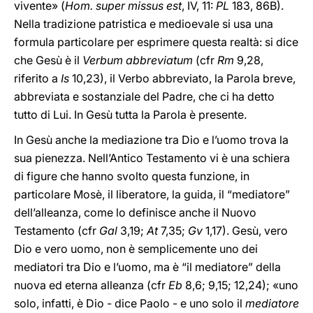
vivente» (
Hom. super missus est
, IV, 11:
PL
183, 86B).
Nella tradizione patristica e medioevale si usa una
formula particolare per esprimere questa realtà: si dice
che Gesù è il
Verbum abbreviatum
(cfr
Rm
9,28,
riferito a
Is
10,23), il Verbo abbreviato, la Parola breve,
abbreviata e sostanziale del Padre, che ci ha detto
tutto di Lui. In Gesù tutta la Parola è presente.
In Gesù anche la mediazione tra Dio e l’uomo trova la
sua pienezza. Nell’Antico Testamento vi è una schiera
di figure che hanno svolto questa funzione, in
particolare Mosè, il liberatore, la guida, il “mediatore”
dell’alleanza, come lo definisce anche il Nuovo
Testamento (cfr
Gal
3,19;
At
7,35;
Gv
1,17). Gesù, vero
Dio e vero uomo, non è semplicemente uno dei
mediatori tra Dio e l’uomo, ma è “il mediatore” della
nuova ed eterna alleanza (cfr
Eb
8,6; 9,15; 12,24); «uno
solo, infatti, è Dio - dice Paolo - e uno solo il
mediatore