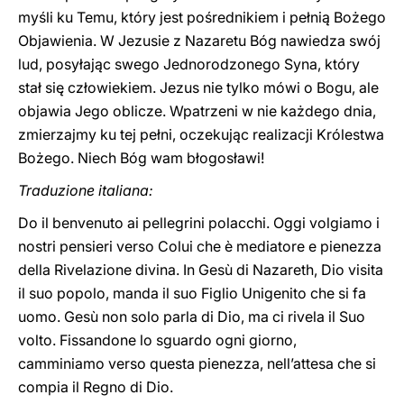
myśli ku Temu, który jest pośrednikiem i pełnią Bożego
Objawienia. W Jezusie z Nazaretu Bóg nawiedza swój
lud, posyłając swego Jednorodzonego Syna, który
stał się człowiekiem. Jezus nie tylko mówi o Bogu, ale
objawia Jego oblicze. Wpatrzeni w nie każdego dnia,
zmierzajmy ku tej pełni, oczekując realizacji Królestwa
Bożego. Niech Bóg wam błogosławi!
Traduzione italiana:
Do il benvenuto ai pellegrini polacchi. Oggi volgiamo i
nostri pensieri verso Colui che è mediatore e pienezza
della Rivelazione divina. In Gesù di Nazareth, Dio visita
il suo popolo, manda il suo Figlio Unigenito che si fa
uomo. Gesù non solo parla di Dio, ma ci rivela il Suo
volto. Fissandone lo sguardo ogni giorno,
camminiamo verso questa pienezza, nell’attesa che si
compia il Regno di Dio.