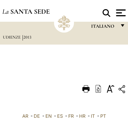
La
SANTA SEDE
ITALIANO
UDIENZE
2013
FRANÇAIS
ENGLISH
ITALIANO
PORTUGUÊS
ESPAÑOL
DEUTSCH
POLSKI
العربيّة
AR
-
DE
-
EN
-
ES
-
FR
-
HR
-
IT
-
PT
中文