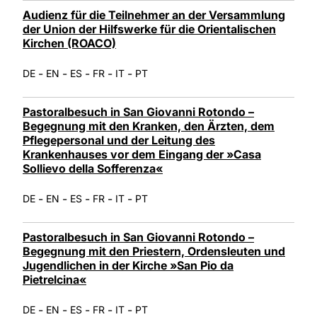
Audienz für die Teilnehmer an der Versammlung
der Union der Hilfswerke für die Orientalischen
Kirchen (ROACO)
-
-
-
-
-
DE
EN
ES
FR
IT
PT
Pastoralbesuch in San Giovanni Rotondo –
Begegnung mit den Kranken, den Ärzten, dem
Pflegepersonal und der Leitung des
Krankenhauses vor dem Eingang der »Casa
Sollievo della Sofferenza«
-
-
-
-
-
DE
EN
ES
FR
IT
PT
Pastoralbesuch in San Giovanni Rotondo –
Begegnung mit den Priestern, Ordensleuten und
Jugendlichen in der Kirche »San Pio da
Pietrelcina«
-
-
-
-
-
DE
EN
ES
FR
IT
PT