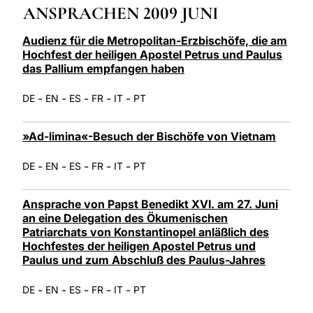
ANSPRACHEN 2009 JUNI
LATINE
Audienz für die Metropolitan-Erzbischöfe, die am
Hochfest der heiligen Apostel Petrus und Paulus
das Pallium empfangen haben
-
-
-
-
-
DE
EN
ES
FR
IT
PT
»Ad-limina«-Besuch der Bischöfe von Vietnam
-
-
-
-
-
DE
EN
ES
FR
IT
PT
Ansprache von Papst Benedikt XVI. am 27. Juni
an eine Delegation des Ökumenischen
Patriarchats von Konstantinopel anläßlich des
Hochfestes der heiligen Apostel Petrus und
Paulus und zum Abschluß des Paulus-Jahres
-
-
-
-
-
DE
EN
ES
FR
IT
PT