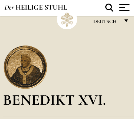
Der
HEILIGE STUHL
DEUTSCH
FRANÇAIS
ENGLISH
ITALIANO
PORTUGUÊS
ESPAÑOL
DEUTSCH
BENEDIKT XVI.
POLSKI
العربيّة
中文