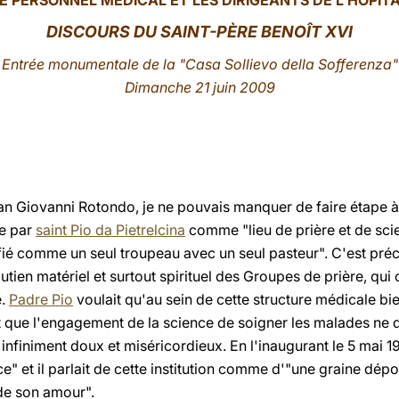
E PERSONNEL MÉDICAL ET LES DIRIGEANTS DE L'HÔPIT
DISCOURS DU SAINT-PÈRE BENOÎT XVI
Entrée
monumentale de la "Casa Sollievo della Sofferenza"
Dimanche 21 juin 2009
an Giovanni Rotondo, je ne pouvais manquer de faire étape à 
ue par
saint Pio da Pietrelcina
comme "lieu de prière et de sci
ifié comme un seul troupeau avec un seul pasteur". C'est pré
utien matériel et surtout spirituel des Groupes de prière, qui o
e.
Padre Pio
voulait qu'au sein de cette structure médicale bi
que l'engagement de la science de soigner les malades ne do
 infiniment doux et miséricordieux. En l'inaugurant le 5 mai 1
" et il parlait de cette institution comme d'"une graine dépos
de son amour".