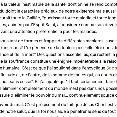
 à la valeur inestimable de la santé, dont on ne se rend compte
u doigt le caractère précieux de notre existence mais aussi d
urait toute la Galilée, "guérissant toute maladie et toute lan
gines, animée par l'Esprit Saint, a considéré comme son devoir
ivant une attention préférentielle pour les malades.
sous tant de formes et frappe de différentes manières, susci
frons-nous? L'expérience de la douleur peut-elle être consi
rance et de la mort? Des questions essentielles, qui restent 
 la souffrance constitue une énigme impénétrable à la raison
humaine. C'est ce que j'ai souligné dans l'encyclique
Spe s
finitude et, de l'autre, de la somme de fautes qui, au cours d
andit sans cesse". Et j'ai ajouté qu'"il faut certainement faire
s l'éliminer complètement du monde n'est pas dans nos possib
ure d'éliminer le pouvoir du mal... continuellement source de
ouvoir du mal. C'est précisément du fait que Jésus Christ est
 de notre salut, que la foi nous aide à pénétrer le sens de to