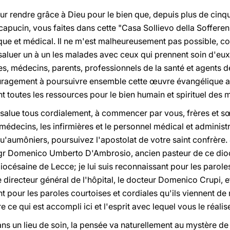
r rendre grâce à Dieu pour le bien que, depuis plus de cinqu
capucin, vous faites dans cette "Casa Sollievo della Sofferen
ique et médical. Il ne m'est malheureusement pas possible, c
 saluer un à un les malades avec ceux qui prennent soin d'eux
, médecins, parents, professionnels de la santé et agents de
ouragement à poursuivre ensemble cette œuvre évangélique 
ant toutes les ressources pour le bien humain et spirituel des 
 salue tous cordialement, à commencer par vous, frères et sœ
médecins, les infirmières et le personnel médical et administr
u'aumôniers, poursuivez l'apostolat de votre saint confrère. J
Mgr Domenico Umberto D'Ambrosio, ancien pasteur de ce dioc
océsaine de Lecce; je lui suis reconnaissant pour les parole
e directeur général de l'hôpital, le docteur Domenico Crupi, e
t pour les paroles courtoises et cordiales qu'ils viennent d
ce qui est accompli ici et l'esprit avec lequel vous le réalis
ns un lieu de soin, la pensée va naturellement au mystère de 