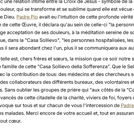
onc une relation intime entre la Croix de Jésus - symbole de l
e douleur, qui se transforme et se sublime quand elle est vécue
de Dieu.
Padre Pio
avait eu l'intuition de cette profonde vérité
 de cette Œuvre, il déclara qu'au sein de celle-ci "la personn
ge acceptation de ses douleurs, à la méditation sereine de s
que, dans la "Casa Sollievo", "les personnes hospitalisées, le
s il sera abondant chez l'un, plus il se communiquera aux aut
elle est, chers frères et sœurs, la mission que ce soir notre 
e famille de cette "Casa Sollievo della Sofferenza". Que le Sei
c la contribution de tous: des médecins et des chercheurs sc
 des collaborateurs des différents bureaux, des volontaires et
s. Sans oublier les groupes de prière qui "aux côtés de la "Ca
vancés de cette citadelle de la charité, viviers de foi, foyer
nvoque sur tous et sur chacun de vous l'intercession de
Padre
es malades. Merci encore de votre accueil et, tout en assur
 tout cœur.