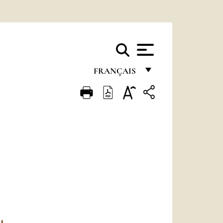
FRANÇAIS
FRANÇAIS
ENGLISH
ITALIANO
PORTUGUÊS
ESPAÑOL
DEUTSCH
POLSKI