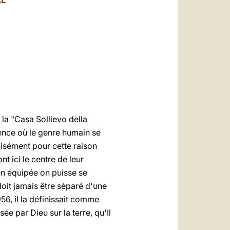
AL
العربيّة
中文
LATINE
la "Casa Sollievo della
ence où le genre humain se
cisément pour cette raison
nt ici le centre de leur
en équipée on puisse se
it jamais être séparé d'une
956, il la définissait comme
ée par Dieu sur la terre, qu'Il