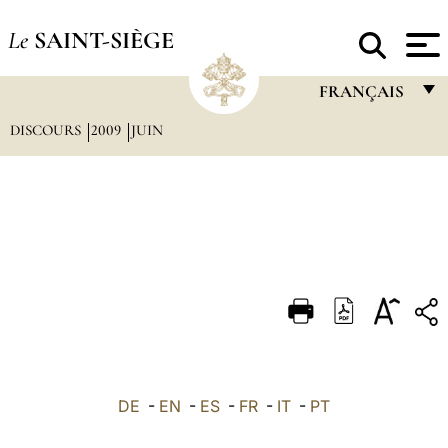
Le
SAINT-SIÈGE
FRANÇAIS
DISCOURS
2009
JUIN
FRANÇAIS
ENGLISH
ITALIANO
PORTUGUÊS
ESPAÑOL
DEUTSCH
POLSKI
العربيّة
DE
-
EN
-
ES
-
FR
-
IT
-
PT
中文