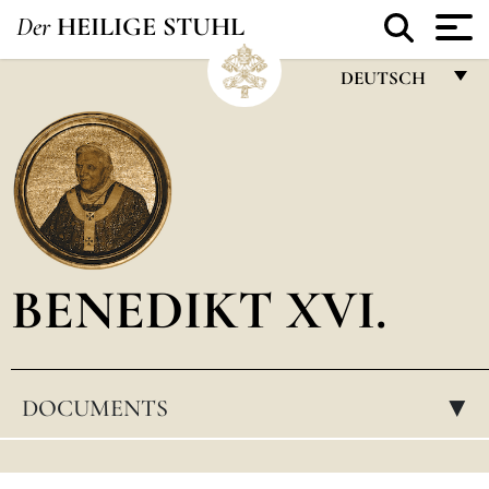
Der
HEILIGE STUHL
DEUTSCH
FRANÇAIS
ENGLISH
ITALIANO
PORTUGUÊS
BENEDIKT XVI.
ESPAÑOL
DEUTSCH
POLSKI
DOCUMENTS
▸
العربيّة
中文