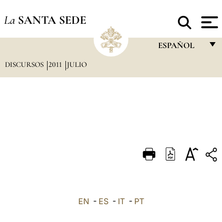
La
SANTA SEDE
ESPAÑOL
DISCURSOS
2011
JULIO
FRANÇAIS
ENGLISH
ITALIANO
PORTUGUÊS
ESPAÑOL
DEUTSCH
POLSKI
العربيّة
EN
-
ES
-
IT
-
PT
中文