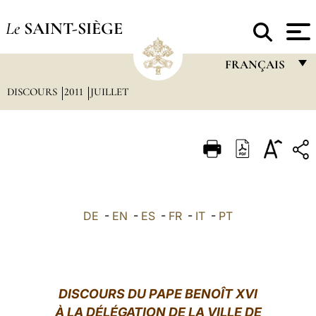
Le
SAINT-SIÈGE
FRANÇAIS
DISCOURS
2011
JUILLET
FRANÇAIS
ENGLISH
ITALIANO
PORTUGUÊS
ESPAÑOL
DE
-
EN
-
ES
-
FR
-
IT
-
PT
DEUTSCH
POLSKI
العربيّة
DISCOURS DU PAPE BENOÎT XVI
À LA DÉLÉGATION DE LA VILLE DE
中文