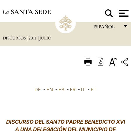
La
SANTA SEDE
ESPAÑOL
DISCURSOS
2011
JULIO
FRANÇAIS
ENGLISH
ITALIANO
PORTUGUÊS
ESPAÑOL
DE
-
EN
-
ES
-
FR
-
IT
-
PT
DEUTSCH
POLSKI
العربيّة
DISCURSO DEL SANTO PADRE BENEDICTO XVI
A UNA DELEGACIÓN DEL MUNICIPIO DE
中文