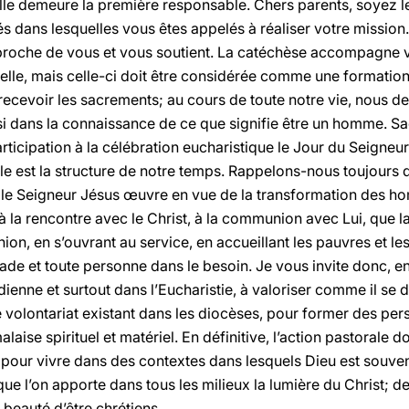
lle demeure la première responsable. Chers parents, soyez le
és dans lesquelles vous êtes appelés à réaliser votre mission.
roche de vous et vous soutient. La catéchèse accompagne v
uelle, mais celle-ci doit être considérée comme une formatio
 recevoir les sacrements; au cours de toute notre vie, nous d
si dans la connaissance de ce que signifie être un homme. Sa
 participation à la célébration eucharistique le Jour du Seigneur
le est la structure de notre temps. Rappelons-nous toujours 
e, le Seigneur Jésus œuvre en vue de la transformation des h
 à la rencontre avec le Christ, à la communion avec Lui, que
n, en s’ouvrant au service, en accueillant les pauvres et le
ade et toute personne dans le besoin. Je vous invite donc, en
ienne et surtout dans l’Eucharistie, à valoriser comme il se d
 volontariat existant dans les diocèses, pour former des per
laise spirituel et matériel. En définitive, l’action pastorale d
 pour vivre dans des contextes dans lesquels Dieu est souve
que l’on apporte dans tous les milieux la lumière du Christ; de
 beauté d’être chrétiens.