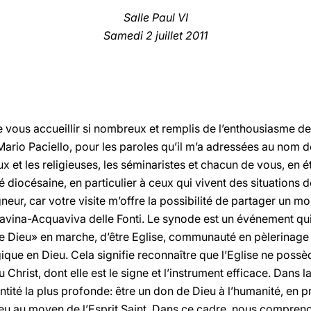
Salle Paul VI
Samedi 2 juillet 2011
 vous accueillir si nombreux et remplis de l’enthousiasme de 
rio Paciello, pour les paroles qu’il m’a adressées au nom de 
gieux et les religieuses, les séminaristes et chacun de vous, 
diocésaine, en particulier à ceux qui vivent des situations de
neur, car votre visite m’offre la possibilité de partager un
Gravina-Acquaviva delle Fonti. Le synode est un événement qui
de Dieu» en marche, d’être Eglise, communauté en pèlerinage d
ue en Dieu. Cela signifie reconnaître que l’Eglise ne possè
 Christ, dont elle est le signe et l’instrument efficace. Dans l
entité la plus profonde: être un don de Dieu à l’humanité, en 
ieu au moyen de l’Esprit Saint. Dans ce cadre, nous compreno