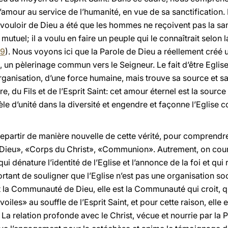
amour au service de l’humanité, en vue de sa sanctification.
 vouloir de Dieu a été que les hommes ne reçoivent pas la sanc
utuel; il a voulu en faire un peuple qui le connaîtrait selon la 
 9
). Nous voyons ici que la Parole de Dieu a réellement cré
 un pèlerinage commun vers le Seigneur. Le fait d’être Eglis
ganisation, d’une force humaine, mais trouve sa source et sa 
du Fils et de l’Esprit Saint: cet amour éternel est la source d
dèle d’unité dans la diversité et engendre et façonne l’Eglis
 repartir de manière nouvelle de cette vérité, pour comprendre
e Dieu», «Corps du Christ», «Communion». Autrement, on court 
i dénature l’identité de l’Eglise et l’annonce de la foi et qui
important de souligner que l’Eglise n’est pas une organisation
st la Communauté de Dieu, elle est la Communauté qui croit, q
voiles» au souffle de l’Esprit Saint, et pour cette raison, el
La relation profonde avec le Christ, vécue et nourrie par la Pa