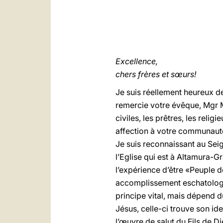
Excellence,
chers frères et sœurs!
Je suis réellement heureux de
remercie votre évêque, Mgr Ma
civiles, les prêtres, les reli
affection à votre communauté 
Je suis reconnaissant au Seig
l’Eglise qui est à Altamura-
l’expérience d’être «Peuple 
accomplissement eschatologiq
principe vital, mais dépend du
Jésus, celle-ci trouve son id
l’œuvre de salut du Fils de D