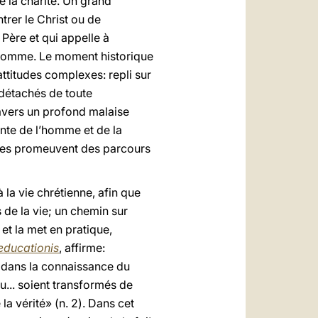
 la charité. Un grand
rer le Christ ou de
Père et qui appelle à
en homme. Le moment historique
ttitudes complexes: repli sur
 détachés de toute
ravers un profond malaise
ante de l’homme et de la
ennes promeuvent des parcours
à la vie chrétienne, afin que
 de la vie; un chemin sur
t la met en pratique,
educationis
, affirme:
as dans la connaissance du
u... soient transformés de
la vérité» (n. 2). Dans cet