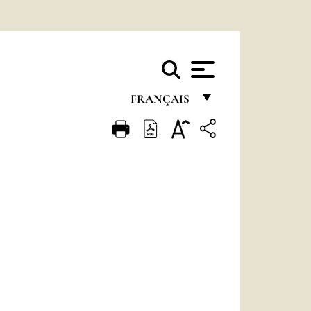
FRANÇAIS
FRANÇAIS
ENGLISH
ITALIANO
PORTUGUÊS
ESPAÑOL
DEUTSCH
POLSKI