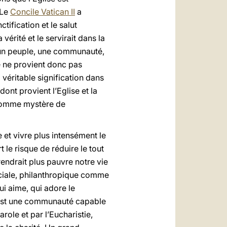
 Le
Concile Vatican II
a
tification et le salut
vérité et le servirait dans la
é un peuple, une communauté,
e ne provient donc pas
véritable signification dans
ont provient l’Eglise et la
e comme mystère de
 et vivre plus intensément le
le risque de réduire le tout
 rendrait plus pauvre notre vie
 sociale, philanthropique comme
ui aime, qui adore le
le est une communauté capable
role et par l’Eucharistie,