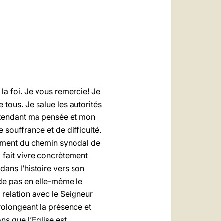
العربيّة
中文
LATINE
la foi. Je vous remercie! Je
tous. Je salue les autorités
en étendant ma pensée et mon
 souffrance et de difficulté.
 moment du chemin synodal de
 fait vivre concrètement
ans l’histoire vers son
de pas en elle-même le
a relation avec le Seigneur
prolongeant la présence et
ns que l’Eglise est