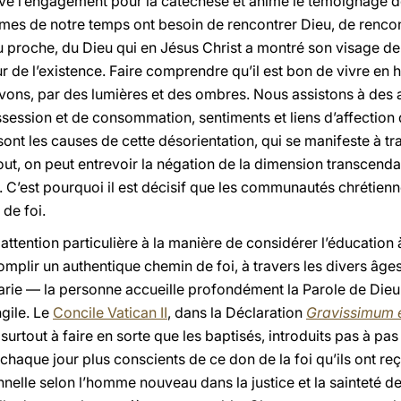
ive l’engagement pour la catéchèse et anime le témoignage de
s de notre temps ont besoin de rencontrer Dieu, de rencont
 proche, du Dieu qui en Jésus Christ a montré son visage de 
eur de l’existence. Faire comprendre qu’il est bon de vivre 
vons, par des lumières et des ombres. Nous assistons à des a
ssession et de consommation, sentiments et liens d’affection
ont les causes de cette désorientation, qui se manifeste à t
tout, on peut entrevoir la négation de la dimension transcend
u. C’est pourquoi il est décisif que les communautés chréti
de foi.
 attention particulière à la manière de considérer l’éducation 
plir un authentique chemin de foi, à travers les divers âges
ie — la personne accueille profondément la Parole de Dieu e
gile. Le
Concile Vatican II
, dans la Déclaration
Gravissimum 
surtout à faire en sorte que les baptisés, introduits pas à p
chaque jour plus conscients de ce don de la foi qu’ils ont reç
nelle selon l’homme nouveau dans la justice et la sainteté de 