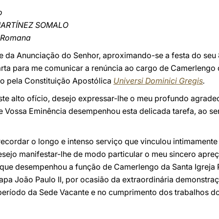
o
MARTÍNEZ SOMALO
a Romana
e da Anunciação do Senhor, aproximando-se a festa do seu 
rta para me comunicar a renúncia ao cargo de Camerlengo 
to pela Constituição Apostólica
Universi Dominici Gregis
.
este alto ofício, desejo expressar-lhe o meu profundo agradec
Vossa Eminência desempenhou esta delicada tarefa, ao serv
ecordar o longo e intenso serviço que vinculou intimamente 
esejo manifestar-lhe de modo particular o meu sincero apre
 que desempenhou a função de Camerlengo da Santa Igrej
pa João Paulo II, por ocasião da extraordinária demonstraçã
período da Sede Vacante e no cumprimento dos trabalhos do