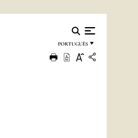
PORTUGUÊS
FRANÇAIS
ENGLISH
ITALIANO
PORTUGUÊS
ESPAÑOL
DEUTSCH
POLSKI