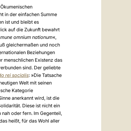
n Ökumenischen
cht in der einfachen Summe
n ist und bleibt es
lick auf die Zukunft bewahrt
mune omnium nationum
«,
muß gleichermaßen und noch
ternationalen Beziehungen
er menschlichen Existenz das
erbunden sind. Der geliebte
do rei socialis
: »Die Tatsache
eutigen Welt mit seinen
lische Kategorie
inne anerkannt wird, ist die
idarität. Diese ist nicht ein
nah oder fern. Im Gegenteil,
as heißt, für das Wohl aller