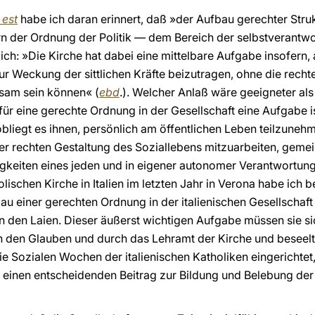
 est
habe ich daran erinnert, daß »der Aufbau gerechter Struk
ern der Ordnung der Politik — dem Bereich der selbstverantw
ich: »Die Kirche hat dabei eine mittelbare Aufgabe insofern, 
ur Weckung der sittlichen Kräfte beizutragen, ohne die rech
sam sein können« (
ebd
.). Welcher Anlaß wäre geeigneter als
ür eine gerechte Ordnung in der Gesellschaft eine Aufgabe is
liegt es ihnen, persönlich am öffentlichen Leben teilzuneh
er rechten Gestaltung des Soziallebens mitzuarbeiten, geme
keiten eines jeden und in eigener autonomer Verantwortung
ischen Kirche in Italien im letzten Jahr in Verona habe ich 
u einer gerechten Ordnung in der italienischen Gesellschaft 
 den Laien. Dieser äußerst wichtigen Aufgabe müssen sie si
 den Glauben und durch das Lehramt der Kirche und beseelt 
e Sozialen Wochen der italienischen Katholiken eingerichtet,
ft einen entscheidenden Beitrag zur Bildung und Belebung der 