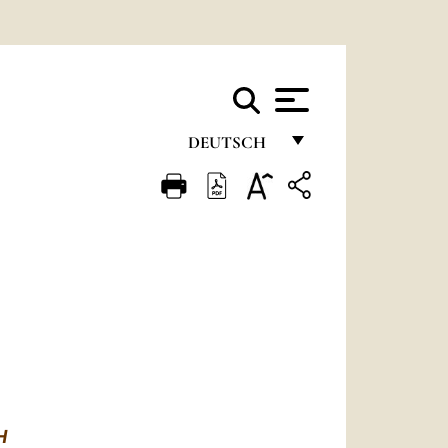
DEUTSCH
FRANÇAIS
ENGLISH
ITALIANO
PORTUGUÊS
ESPAÑOL
DEUTSCH
POLSKI
H