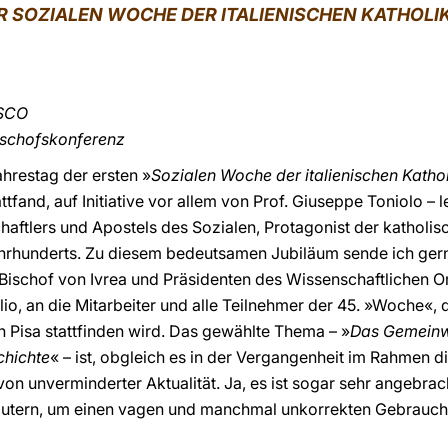
R SOZIALEN WOCHE DER ITALIENISCHEN KATHOLI
SCO
Bischofskonferenz
Jahrestag der ersten »
Sozialen Woche der italienischen Katho
ttfand, auf Initiative vor allem von Prof. Giuseppe Toniolo – 
chaftlers und Apostels des Sozialen, Protagonist der katho
ahrhunderts. Zu diesem bedeutsamen Jubiläum sende ich ger
n Bischof von Ivrea und Präsidenten des Wissenschaftlichen 
o, an die Mitarbeiter und alle Teilnehmer der 45. »Woche«, d
in Pisa stattfinden wird. Das gewählte Thema – »
Das Gemeinwo
chichte
« – ist, obgleich es in der Vergangenheit im Rahmen d
on unverminderter Aktualität. Ja, es ist sogar sehr angebrach
läutern, um einen vagen und manchmal unkorrekten Gebrauc