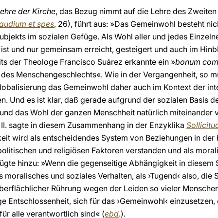
ehre der Kirche
, das Bezug nimmt auf die Lehre des Zweite
audium et spes
, 26), führt aus: »Das Gemeinwohl besteht ni
ubjekts im sozialen Gefüge. Als Wohl aller und jedes Einzelne
 ist und nur gemeinsam erreicht, gesteigert und auch im Hinb
its der Theologe Francisco Suárez erkannte ein »
bonum com
 des Menschengeschlechts«. Wie in der Vergangenheit, so 
Globalisierung das Gemeinwohl daher auch im Kontext der in
. Und es ist klar, daß gerade aufgrund der sozialen Basis d
und das Wohl der ganzen Menschheit natürlich miteinander v
 II. sagte in diesem Zusammenhang in der Enzyklika
Sollicitu
eit wird als entscheidendes System von Beziehungen in der h
, politischen und religiösen Faktoren verstanden und als mora
fügte hinzu: »Wenn die gegenseitige Abhängigkeit in diesem S
moralisches und soziales Verhalten, als ›Tugend‹ also, die Sol
berflächlicher Rührung wegen der Leiden so vieler Menschen 
ige Entschlossenheit, sich für das ›Gemeinwohl‹ einzusetzen, d
für alle verantwortlich sind« (
ebd
.).