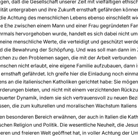
gen, daß die Gesellschaft unserer Zeit mit vielfältigen ethis
bilität untergraben und ihre Zukunft ernsthaft gefährden könne
 die Achtung des menschlichen Lebens ebenso einschließt wi
die Ehe zwischen einem Mann und einer Frau gegründeten Fa
rmals hervorgehoben wurde, handelt es sich dabei nicht um
meine menschliche Werte, die verteidigt und geschützt werd
und die Bewahrung der Schöpfung. Und was soll man dann i
chen zu den Problemen sagen, die mit der Arbeit verbunden 
enschen nicht erlaubt, eine eigene Familie aufzubauen, dann i
ernsthaft gefährdet. Ich greife hier die Einladung noch einmal
ens an die italienischen Katholiken gerichtet habe: Sie mög
orderungen bieten, und nicht mit einem verzichtenden Rückzug
euerter Dynamik, indem sie sich vertrauensvoll zu neuen Be
assen, die zum kulturellen und moralischen Wachstum Italiens
n besonderen Bereich erwähnen, der auch in Italien die Kath
schen Religion und Politik. Die wesentliche Neuheit, die Jesus
ren und freieren Welt geöffnet hat, in voller Achtung der U