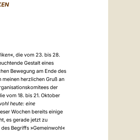
العربيّة
KEN
中文
LATINE
liken
«, die vom 23. bis 28.
leuchtende Gestalt eines
lischen Bewegung am Ende des
n meinen herzlichen Gruß an
Organisationskomitees der
ie vom 18. bis 21. Oktober
hl heute: eine
ieser Wochen bereits einige
t, es gerade jetzt zu
h des Begriffs »Gemeinwohl«