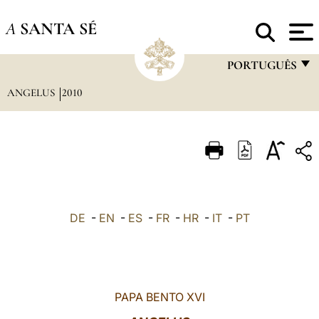
A
SANTA SÉ
PORTUGUÊS
ANGELUS
2010
FRANÇAIS
ENGLISH
ITALIANO
PORTUGUÊS
ESPAÑOL
DE
-
EN
-
ES
-
FR
-
HR
-
IT
-
PT
DEUTSCH
POLSKI
العربيّة
PAPA BENTO XVI
中文