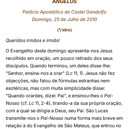
ANGELUS
LATINE
Palácio Apostólico de Castel Gandolfo
Domingo, 25 de Julho de 2010
(
Vídeo
)
Queridos irmãos e irmãs!
O Evangelho deste domingo apresenta-nos Jesus
recolhido em oração, um pouco retirado dos seus
discípulos. Quando terminou, um deles disse-lhe:
"Senhor, ensina-nos a orar"
(Lc
11, 1). Jesus não fez
objecções, não falou de fórmulas estranhas nem
esotéricas, mas com muita simplicidade disse:
"Quando orardes, dizei: Pai", e ensinou-lhes o
Pai-
Nosso
(cf.
Lc
11, 2-4), tirando-a da sua própria oração,
com a qual se dirigia a Deus, seu Pai. São Lucas
transmite-nos o
Pai-Nosso
numa forma mais breve em
relação à do Evangelho de São Mateus, que entrou no