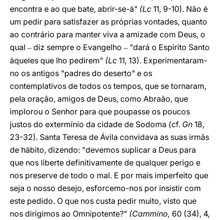
encontra e ao que bate, abrir-se-á"
(Lc
11, 9-10). Não é
um pedir para satisfazer as próprias vontades, quanto
ao contrário para manter viva a amizade com Deus, o
qual
diz sempre o Evangelho
"dará o Espírito Santo
–
–
àqueles que lho pedirem"
(Lc
11, 13). Experimentaram-
no os antigos "padres do deserto" e os
contemplativos de todos os tempos, que se tornaram,
pela oração, amigos de Deus, como Abraão, que
implorou o Senhor para que poupasse os poucos
justos do extermínio da cidade de Sodoma (cf.
Gn
18,
23-32). Santa Teresa de Ávila convidava as suas irmãs
de hábito, dizendo: "devemos suplicar a Deus para
que nos liberte definitivamente de qualquer perigo e
nos preserve de todo o mal. E por mais imperfeito que
seja o nosso desejo, esforcemo-nos por insistir com
este pedido. O que nos custa pedir muito, visto que
nos dirigimos ao Omnipotente?"
(Cammino,
60 (34), 4,