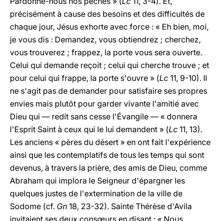
Pardonne-nous nos péchés » (
Lc
11, 3-4). Et,
précisément à cause des besoins et des difficultés de
chaque jour, Jésus exhorte avec force : « Eh bien, moi,
je vous dis : Demandez, vous obtiendrez ; cherchez,
vous trouverez ; frappez, la porte vous sera ouverte.
Celui qui demande reçoit ; celui qui cherche trouve ; et
pour celui qui frappe, la porte s'ouvre » (
Lc
11, 9-10). Il
ne s'agit pas de demander pour satisfaire ses propres
envies mais plutôt pour garder vivante l'amitié avec
Dieu qui — redit sans cesse l'Évangile — « donnera
l'Esprit Saint à ceux qui le lui demandent » (
Lc
11, 13).
Les anciens « pères du désert » en ont fait l'expérience
ainsi que les contemplatifs de tous les temps qui sont
devenus, à travers la prière, des amis de Dieu, comme
Abraham qui implora le Seigneur d'épargner les
quelques justes de l'extermination de la ville de
Sodome (cf.
Gn
18, 23-32). Sainte Thérèse d'Avila
invitaient ses deux consœurs en disant : « Nous