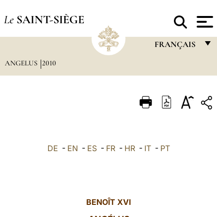
Le
SAINT-SIÈGE
FRANÇAIS
ANGELUS
2010
FRANÇAIS
ENGLISH
ITALIANO
PORTUGUÊS
ESPAÑOL
DE
-
EN
-
ES
-
FR
-
HR
-
IT
-
PT
DEUTSCH
POLSKI
العربيّة
BENOÎT XVI
中文