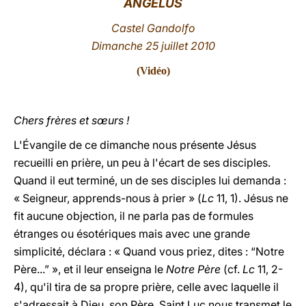
ANGÉLUS
LATINE
Castel Gandolfo
Dimanche 25 juillet 2010
(
Vidéo
)
Chers frères et sœurs !
L'Évangile de ce dimanche nous présente Jésus
recueilli en prière, un peu à l'écart de ses disciples.
Quand il eut terminé, un de ses disciples lui demanda :
« Seigneur, apprends-nous à prier » (
Lc
11, 1). Jésus ne
fit aucune objection, il ne parla pas de formules
étranges ou ésotériques mais avec une grande
simplicité, déclara : « Quand vous priez, dites : “Notre
Père...” », et il leur enseigna le
Notre Père
(cf.
Lc
11, 2-
4), qu'il tira de sa propre prière, celle avec laquelle il
s'adressait à Dieu, son Père. Saint Luc nous transmet le