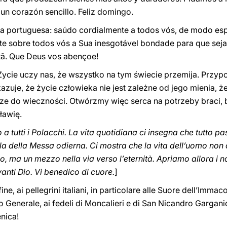
un corazón sencillo. Feliz domingo.
a portuguesa: saúdo cordialmente a todos vós, de modo espe
te sobre todos vós a Sua inesgotável bondade para que sej
stã. Que Deus vos abençoe!
ycie uczy nas, że wszystko na tym świecie przemija. Przypo
kazuje, że życie człowieka nie jest zależne od jego mienia, 
ze do wieczności. Otwórzmy więc serca na potrzeby braci,
ławię.
 a tutti i Polacchi. La vita quotidiana ci insegna che tutto 
ola della Messa odierna. Ci mostra che la vita dell’uomo non 
o, ma un mezzo nella via verso l’eternità. Apriamo allora i no
vanti Dio. Vi benedico di cuore.
]
fine, ai pellegrini italiani, in particolare alle Suore dell’Imm
olo Generale, ai fedeli di Moncalieri e di San Nicandro Gargani
nica!