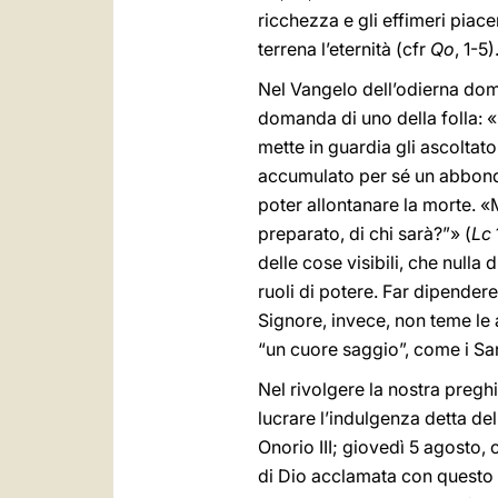
ricchezza e gli effimeri piac
terrena l’eternità (cfr
Qo
, 1-5)
Nel Vangelo dell’odierna dom
domanda di uno della folla: «M
mette in guardia gli ascoltato
accumulato per sé un abbondan
poter allontanare la morte. «Ma
preparato, di chi sarà?”» (
Lc
delle cose visibili, che null
ruoli di potere. Far dipender
Signore, invece, non teme le a
“un cuore saggio”, come i San
Nel rivolgere la nostra pregh
lucrare l’indulgenza detta de
Onorio III; giovedì 5 agosto
di Dio acclamata con questo t