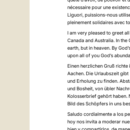
nécessaire pour une existence
Liguori, puissions-nous utilis
pleinement solidaires avec to
I am very pleased to greet a
Canada and Australia. In the 
earth, but in heaven. By God’s
upon all of you God’s abunda
Einen herzlichen Gruß richte 
Aachen. Die Urlaubszeit gib
und Erholung zu finden. Abs
und Bosheit, von übler Nachr
Kolosserbrief gehört haben
Bild des Schöpfers in uns be
Saludo cordialmente a los pe
hoy nos invita a moderar nues
bien y compartirlos, de man