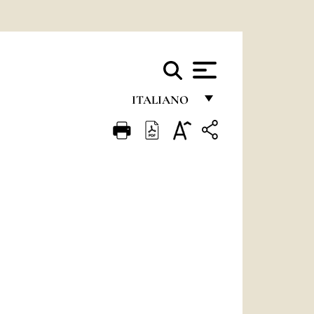
ITALIANO
FRANÇAIS
ENGLISH
ITALIANO
PORTUGUÊS
ESPAÑOL
DEUTSCH
POLSKI