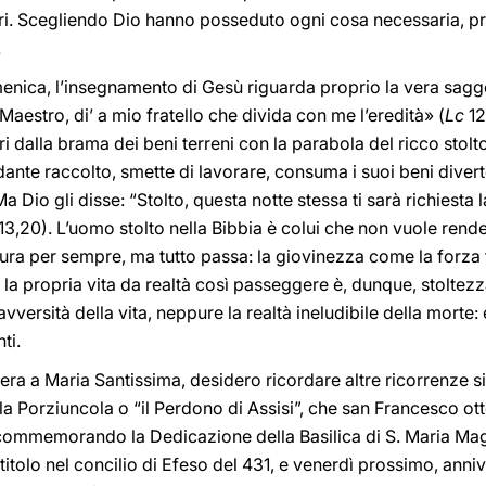
eri. Scegliendo Dio hanno posseduto ogni cosa necessaria, pr
.
enica, l’insegnamento di Gesù riguarda proprio la vera sagge
aestro, di’ a mio fratello che divida con me l’eredità» (
Lc
12
ri dalla brama dei beni terreni con la parabola del ricco stolt
te raccolto, smette di lavorare, consuma i suoi beni diverte
 Dio gli disse: “Stolto, questa notte stessa ti sarà richiesta l
13,20). L’uomo stolto nella Bibbia è colui che non vuole rende
a dura per sempre, ma tutto passa: la giovinezza come la forza
e la propria vita da realtà così passeggere è, dunque, stoltez
vversità della vita, neppure la realtà ineludibile della morte
ti.
iera a Maria Santissima, desidero ricordare altre ricorrenze si
lla Porziuncola o “il Perdono di Assisi”, che san Francesco ott
, commemorando la Dedicazione della Basilica di S. Maria M
itolo nel concilio di Efeso del 431, e venerdì prossimo, anni