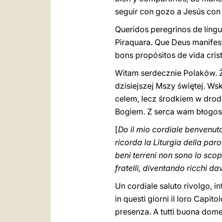
seguir con gozo a Jesús con 
Queridos peregrinos de língu
Piraquara. Que Deus manifes
bons propósitos de vida cri
Witam serdecznie Polaków. Ż
dzisiejszej Mszy świętej. Ws
celem, lecz środkiem w drod
Bogiem. Z serca wam błogos
[
Do il mio cordiale benvenuto
ricorda la Liturgia della par
beni terreni non sono lo scop
fratelli, diventando ricchi da
Un cordiale saluto rivolgo, in
in questi giorni il loro Capit
presenza. A tutti buona dome