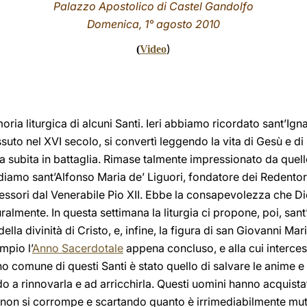
Palazzo Apostolico di Castel Gandolfo
Domenica, 1° agosto 2010
)
(
Video
moria liturgica di alcuni Santi. Ieri abbiamo ricordato sant’Ig
uto nel XVI secolo, si convertì leggendo la vita di Gesù e di
 subita in battaglia. Rimase talmente impressionato da quell
diamo sant’Alfonso Maria de’ Liguori, fondatore dei Redentoris
sori dal Venerabile Pio XII. Ebbe la consapevolezza che Dio 
uralmente. In questa settimana la liturgia ci propone, poi, sa
lla divinità di Cristo, e, infine, la figura di san Giovanni Mari
mpio l’
Anno Sacerdotale
appena concluso, e alla cui interce
o comune di questi Santi è stato quello di salvare le anime e 
ndo a rinnovarla e ad arricchirla. Questi uomini hanno acquist
non si corrompe e scartando quanto è irrimediabilmente mutev