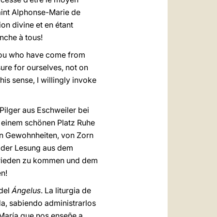
Saint Alphonse-Marie de
ion divine et en étant
anche à tous!
f you who have come from
ure for ourselves, not on
his sense, I willingly invoke
Pilger aus Eschweiler bei
n einem schönen Platz Ruhe
en Gewohnheiten, von Zorn
n der Lesung aus dem
 Frieden zu kommen und dem
en!
 del
Ángelus
. La liturgia de
da, sabiendo administrarlos
María que nos enseñe a