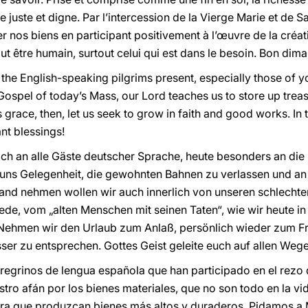
 juste et digne. Par l’intercession de la Vierge Marie et de 
er nos biens en participant positivement à l’œuvre de la créat
ut être humain, surtout celui qui est dans le besoin. Bon dim
ll the English-speaking pilgrims present, especially those o
Gospel of today’s Mass, our Lord teaches us to store up treas
 grace, then, let us seek to grow in faith and good works. In t
nt blessings!
ich an alle Gäste deutscher Sprache, heute besonders an die 
t uns Gelegenheit, die gewohnten Bahnen zu verlassen und a
tand nehmen wollen wir auch innerlich von unseren schlecht
ede, vom „alten Menschen mit seinen Taten“, wie wir heute i
. Nehmen wir den Urlaub zum Anlaß, persönlich wieder zum
sser zu entsprechen. Gottes Geist geleite euch auf allen Weg
regrinos de lengua española que han participado en el rezo
tro afán por los bienes materiales, que no son todo en la vi
era que produzcan bienes más altos y duraderos. Pidamos a 