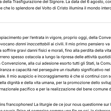
a della Trasfigurazione del Signore. La data del 6 agosto, con
are che lo splendore del Volto di Cristo illumina il mondo inter
iacimento per l’entrata in vigore, proprio oggi, della Conve
rovocano
danni inaccettabili
ai civili. Il mio primo pensiero v
offrire gravi danni fisici e morali, fino alla perdita della vita
erreno spesso ostacola a lungo la ripresa delle attività quoti
a Convenzione, alla cui adesione esorto tutti gli Stati, la Com
anza e capacità nel perseguire un risultato significativo ne
nale. Il mio auspicio e incoraggiamento è che si continui co
della dignità e della vita umana, per la promozione dello svil
rnazionale pacifico e per la realizzazione del bene comune di t
erins francophones! La liturgie de ce jour nous questionne sur
de savoir. Prise et comprise comme une fin en soi, la richess