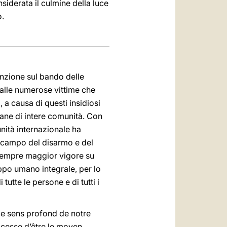
siderata il culmine della luce
o.
nzione sul bando delle
a alle numerose vittime che
, a causa di questi insidiosi
diane di intere comunità. Con
unità internazionale ha
l campo del disarmo e del
n sempre maggior vigore su
uppo umano integrale, per lo
utte le persone e di tutti i
 le sens profond de notre
e cesse d’être le moyen