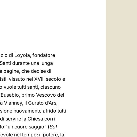
العربيّة
中文
LATINE
nazio di Loyola, fondatore
 Santi durante una lunga
e pagine, che decise di
ti, vissuto nel XVIII secolo e
vuole tutti santi, ciascuno
nt’Eusebio, primo Vescovo del
a Vianney, il Curato d’Ars,
ssione nuovamente affido tutti
di servire la Chiesa con i
ato “un cuore saggio” (
Sal
ole nel tempo: il potere, la