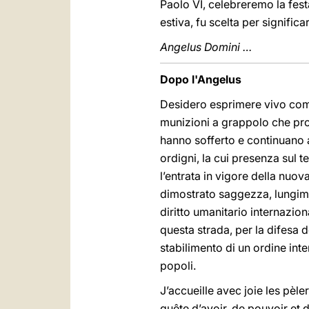
Paolo VI, celebreremo la fest
estiva, fu scelta per signific
Angelus Domini …
Dopo l'Angelus
Desidero esprimere vivo comp
munizioni a grappolo che p
hanno sofferto e continuano a s
ordigni, la cui presenza sul t
l’entrata in vigore della nuov
dimostrato saggezza, lungimir
diritto umanitario internazio
questa strada, per la difesa 
stabilimento di un ordine inte
popoli.
J’accueille avec joie les pèl
quête d’avoir, de pouvoir et 