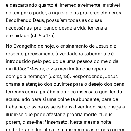
e descartando quanto é, irremediavelmente, mutável
no tempo: o poder, a riqueza e os prazeres efémeros.
Escolhendo Deus, possuíam todas as coisas
necessárias, prelibando desde a vida terrena a
eternidade (cf.
Ecl
1-5).
No Evangelho de hoje, o ensinamento de Jesus diz
respeito precisamente à verdadeira sabedoria e é
introduzido pelo pedido de uma pessoa do meio da
multidão: "Mestre, diz a meu irmão que reparta
comigo a herança" (
Lc
12, 13). Respondendo, Jesus
chama a atenção dos ouvintes para o desejo dos bens
terrenos com a parábola do rico insensato que, tendo
acumulado para si uma colheita abundante, pára de
trabalhar, dissipa os seus bens divertindo-se e chega a
iludir-se que pode afastar a própria morte. "Deus,
porém, disse-lhe: "Insensato! Nesta mesma noite
pedir-te-ão a tua alma, e o que acumulaste, para quem