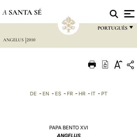
A
SANTA SÉ
PORTUGUÊS
ANGELUS
2010
FRANÇAIS
ENGLISH
ITALIANO
PORTUGUÊS
ESPAÑOL
DE
-
EN
-
ES
-
FR
-
HR
-
IT
-
PT
DEUTSCH
POLSKI
العربيّة
PAPA BENTO XVI
ANGELUS
中文