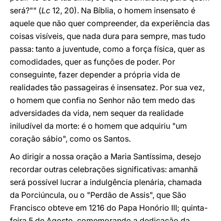
será?"" (
Lc
12, 20). Na Bíblia, o homem insensato é
aquele que não quer compreender, da experiência das
coisas visíveis, que nada dura para sempre, mas tudo
passa: tanto a juventude, como a força física, quer as
comodidades, quer as funções de poder. Por
conseguinte, fazer depender a própria vida de
realidades tão passageiras é insensatez. Por sua vez,
o homem que confia no Senhor não tem medo das
adversidades da vida, nem sequer da realidade
iniludível da morte: é o homem que adquiriu "um
coração sábio", como os Santos.
Ao dirigir a nossa oração a Maria Santíssima, desejo
recordar outras celebrações significativas: amanhã
será possível lucrar a indulgência plenária, chamada
da Porciúncula, ou o "Perdão de Assis", que São
Francisco obteve em 1216 do Papa Honório III; quinta-
feira 5 de Agosto, comemorando a dedicação da