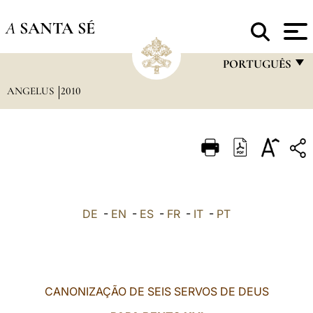
A
SANTA SÉ
PORTUGUÊS
ANGELUS
2010
FRANÇAIS
ENGLISH
ITALIANO
PORTUGUÊS
ESPAÑOL
DE
-
EN
-
ES
-
FR
-
IT
-
PT
DEUTSCH
POLSKI
العربيّة
CANONIZAÇÃO DE SEIS SERVOS DE DEUS
中文