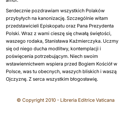
amor.
Serdecznie pozdrawiam wszystkich Polaków
przybyłych na kanonizację. Szczególnie witam
przedstawicieli Episkopatu oraz Pana Prezydenta
Polski. Wraz z wami cieszę się chwałą świętości,
waszego rodaka, Stanisława Kaźmierczyka. Uczmy
się od niego ducha modlitwy, kontemplacji i
poświęcenia potrzebującym. Niech swoim
wstawiennictwem wspiera przed Bogiem Kościół w
Polsce, was tu obecnych, waszych bliskich i waszą
Ojczyznę. Z serca wszystkim błogosławię.
© Copyright 2010 - Libreria Editrice Vaticana