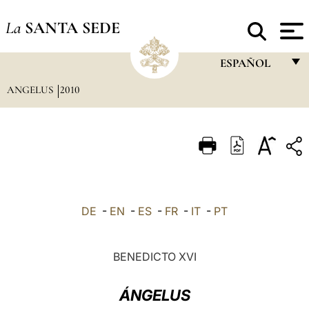
La
SANTA SEDE
ESPAÑOL
ANGELUS
2010
FRANÇAIS
ENGLISH
ITALIANO
PORTUGUÊS
ESPAÑOL
DE
-
EN
-
ES
-
FR
-
IT
-
PT
DEUTSCH
POLSKI
BENEDICTO XVI
العربيّة
ÁNGELUS
中文