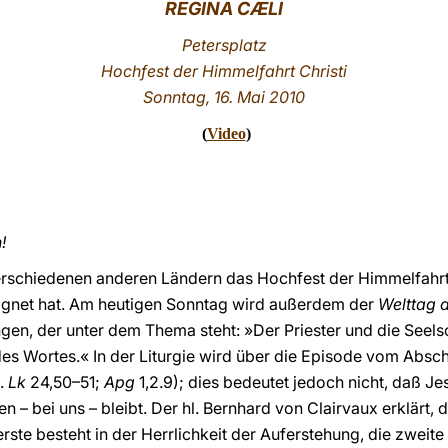
REGINA CÆLI
Petersplatz
Hochfest der Himmelfahrt Christi
Sonntag, 16. Mai 2010
(
Video
)
!
verschiedenen anderen Ländern das Hochfest der Himmelfahrt C
eignet hat. Am heutigen Sonntag wird außerdem der
Welttag 
en, der unter dem Thema steht: »Der Priester und die Seelsor
es Wortes.« In der Liturgie wird über die Episode vom Absch
l.
Lk
24,50–51;
Apg
1,2.9); dies bedeutet jedoch nicht, daß Je
n – bei uns – bleibt. Der hl. Bernhard von Clairvaux erklärt,
 erste besteht in der Herrlichkeit der Auferstehung, die zweit