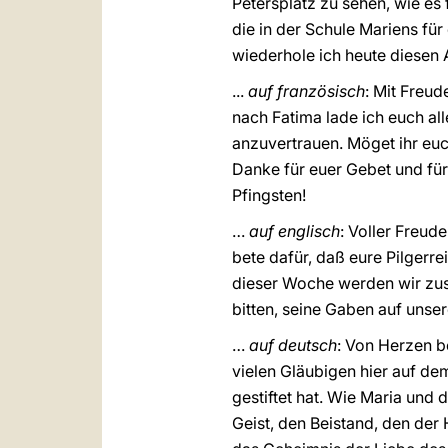
Petersplatz zu sehen, wie e
die in der Schule Mariens fü
wiederhole ich heute diesen 
...
auf französisch
: Mit Freud
nach Fatima lade ich euch al
anzuvertrauen. Möget ihr euc
Danke für euer Gebet und für 
Pfingsten!
…
auf englisch
: Voller Freud
bete dafür, daß eure Pilgerr
dieser Woche werden wir zu
bitten, seine Gaben auf unser
…
auf deutsch
: Von Herzen b
vielen Gläubigen hier auf dem
gestiftet hat. Wie Maria und
Geist, den Beistand, den der 