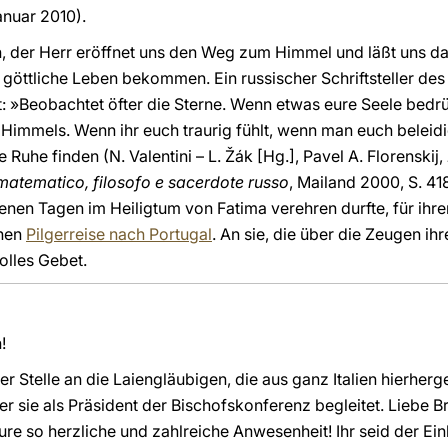
Januar 2010).
, der Herr eröffnet uns den Weg zum Himmel und läßt uns dad
öttliche Leben bekommen. Ein russischer Schriftsteller des 
: »Beobachtet öfter die Sterne. Wenn etwas eure Seele bedrüc
 Himmels. Wenn ihr euch traurig fühlt, wenn man euch beleid
Ruhe finden (N. Valentini – L. Žák [Hg.], Pavel A. Florenskij,
 matematico, filosofo e sacerdote russo
, Mailand 2000, S. 41
genen Tagen im Heiligtum von Fatima verehren durfte, für ihr
chen
Pilgerreise nach Portugal
. An sie, die über die Zeugen ih
olles Gebet.
!
er Stelle an die Laiengläubigen, die aus ganz Italien hierhe
r sie als Präsident der Bischofskonferenz begleitet. Liebe B
re so herzliche und zahlreiche Anwesenheit! Ihr seid der Ei