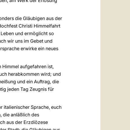
rden, am Werk der Erlösung
onders die Gläubigen aus der
Hochfest Christi Himmelfahrt
n Leben und ermöglicht so
uch wir uns im Gebet und
Fürsprache erwirke ein neues
en Himmel aufgefahren ist,
f euch herabkommen wird; und
rheißung und ein Auftrag, die
utig jeden Tag Zeugnis für
r italienischer Sprache, euch
 die anläßlich des
ich aus der Erzdiözese
er Stadt; die Gläubigen aus