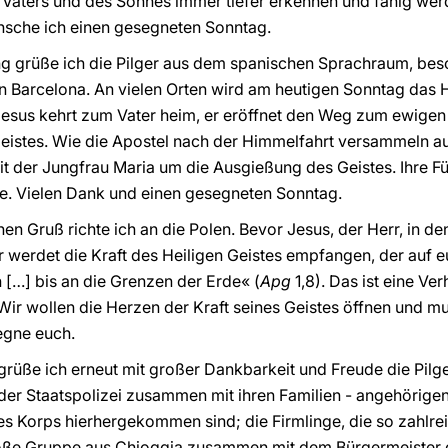
 Vaters und des Sohnes immer tiefer erkennen und fähig we
ünsche ich einen gesegneten Sonntag.
ng grüße ich die Pilger aus dem spanischen Sprachraum, bes
n Barcelona. An vielen Orten wird am heutigen Sonntag das 
 Jesus kehrt zum Vater heim, er eröffnet den Weg zum ewige
eistes. Wie die Apostel nach der Himmelfahrt versammeln a
 mit der Jungfrau Maria um die Ausgießung des Geistes. Ihre 
he. Vielen Dank und einen gesegneten Sonntag.
chen Gruß richte ich an die Polen. Bevor Jesus, der Herr, in d
hr werdet die Kraft des Heiligen Geistes empfangen, der au
 […] bis an die Grenzen der Erde« (
Apg
1,8). Das ist eine Ve
 Wir wollen die Herzen der Kraft seines Geistes öffnen und m
egne euch.
 grüße ich erneut mit großer Dankbarkeit und Freude die Pilge
der Staatspolizei zusammen mit ihren Familien - angehörigen,
s Korps hierhergekommen sind; die Firmlinge, die so zahlre
roße Gruppe aus Chioggia zusammen mit dem Bürgermeister d