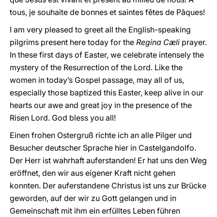
tous, je souhaite de bonnes et saintes fêtes de Pâques!
I am very pleased to greet all the English-speaking
pilgrims present here today for the
Regina Cæli
prayer.
In these first days of Easter, we celebrate intensely the
mystery of the Resurrection of the Lord. Like the
women in today’s Gospel passage, may all of us,
especially those baptized this Easter, keep alive in our
hearts our awe and great joy in the presence of the
Risen Lord. God bless you all!
Einen frohen Ostergruß richte ich an alle Pilger und
Besucher deutscher Sprache hier in Castelgandolfo.
Der Herr ist wahrhaft auferstanden! Er hat uns den Weg
eröffnet, den wir aus eigener Kraft nicht gehen
konnten. Der auferstandene Christus ist uns zur Brücke
geworden, auf der wir zu Gott gelangen und in
Gemeinschaft mit ihm ein erfülltes Leben führen