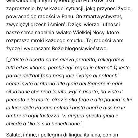
wielkanocnej antyfony kieruję do Polaków jako
zaproszenie, by w każdej sytuacji, jaką przynosi życie,
powracać do radości w Panu. On zmartwychwstał,
zwyciężył grzech i śmierć. Dzięki wierze i ufności
nasze serca napełnia światło Wielkiej Nocy, które
rozprasza mroki każdego smutku. Tej radości wam
życzę i wypraszam Boże błogosławieństwo.
[
„Cristo è risorto come aveva predetto; rallegratevi
tutti ed esultiamo, perché egli regna in eterno”. Queste
parole dell’antifona pasquale rivolgo ai polacchi
come invito al ritorno alla gioia del Signore in ogni
situazione che reca la vita. Egli è risorto, ha vinto il
peccato e la morte. Grazie alla fede e alla fiducia in lui
la luce della Pasqua colma i nostri cuori e dissipa le
ombre di ogni tristezza. Vi auguro questa gioia e
chiedo a Dio la sua benedizione.
]
Saluto, infine, i pellegrini di lingua italiana, con un