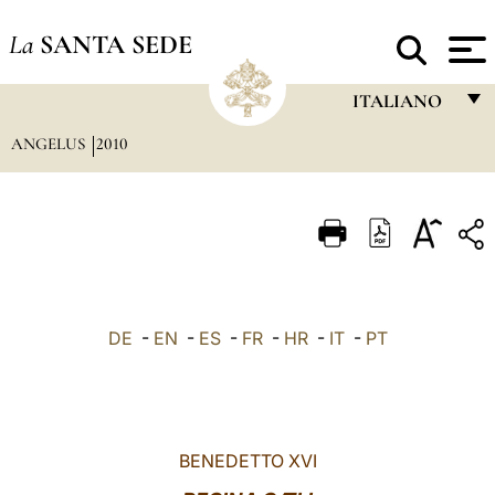
La
SANTA SEDE
ITALIANO
ANGELUS
2010
FRANÇAIS
ENGLISH
ITALIANO
PORTUGUÊS
ESPAÑOL
DE
-
EN
-
ES
-
FR
-
HR
-
IT
-
PT
DEUTSCH
POLSKI
العربيّة
BENEDETTO XVI
中文