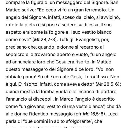
compare la figura di un messaggero del Signore. San
Matteo scrive: “Ed ecco vi fu un gran terremoto. Un
angelo del Signore, infatti, sceso dal cielo, si avvicinò,
rotolò la pietra e si pose a sedere su di essa. Il suo
aspetto era come la folgore e il suo vestito bianco
come neve” (
Mt
28,2-3). Tutti gli Evangelisti, poi,
precisano che, quando le donne si recarono al
sepolcro e lo trovarono aperto e vuoto, fu un angelo
ad annunciare loro che Gesù era risorto. In Matteo
questo messaggero del Signore dice loro: “Voi non
abbiate paura! So che cercate Gesù, il crocifisso. Non
è qui. E’ risorto, infatti, come aveva detto” (
Mt
28,5-6);
quindi mostra la tomba vuota e le incarica di portare
l’annuncio ai discepoli. In Marco l’angelo è descritto
come “un giovane, vestito di una veste bianca”, che dà
alle donne l’identico messaggio (cfr
Mc
16,5-6). Luca
parla di “due uomini in abito sfolgorante”, che