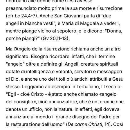
ricordano alle donne come Gesù avesse
preannunciato molto prima la sua morte e risurrezione
(cfr
Lc
24,4-7). Anche San Giovanni parla di “due
angeli in bianche vesti”; è Maria di Magdala a vederli,
mentre piange vicino al sepolcro, e le dicono: “Donna,
perché piangi?” (
Gv
20,11-13).
Ma l’Angelo della risurrezione richiama anche un altro
significato. Bisogna ricordare, infatti, che il termine
“angelo” oltre a definire gli Angeli, creature spirituali
dotate di intelligenza e volontà, servitori e messaggeri
di Dio, è anche uno dei titoli più antichi attribuiti a Gesù
stesso. Leggiamo ad esempio in Tertulliano, III secolo:
“Egli - cioè Cristo - è stato anche chiamato «angelo
del consiglio», cioè annunziatore, che è un termine che
denota un ufficio, non la natura. In effetti, egli doveva
annunziare al mondo il grande disegno del Padre per
la restaurazione dell’uomo” (
De carne Christi
, 14). Così