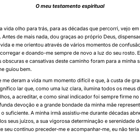
O meu testamento espiritual
a vida olho para trás, para as décadas que percorri, vejo em
. Antes de mais nada, dou graças ao próprio Deus, dispensa
 vida e me orientou através de vários momentos de confus
orregar e doando-me sempre de novo a luz do seu rosto. Em
 obscuras e cansativas deste caminho foram para a minha s
me guiou bem.
me deram a vida num momento difícil e que, à custa de gran
fico lar que, como uma luz clara, ilumina todos os meus dia
lhos, a acreditar, e como sinal indicador foi sempre firme n
profunda devoção e a grande bondade da minha mãe represen
 o suficiente. A minha irmã assistiu-me durante décadas a
dos seus juízos, a sua vigorosa determinação e serenidade 
e seu contínuo preceder-me e acompanhar-me, eu não teria