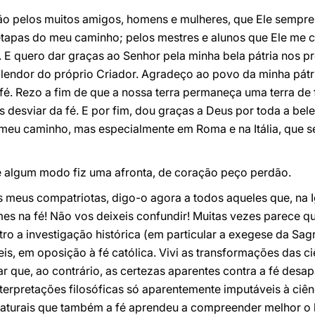
o pelos muitos amigos, homens e mulheres, que Ele sempre
tapas do meu caminho; pelos mestres e alunos que Ele me c
 E quero dar graças ao Senhor pela minha bela pátria nos p
plendor do próprio Criador. Agradeço ao povo da minha pátr
fé. Rezo a fim de que a nossa terra permaneça uma terra de
s desviar da fé. E por fim, dou graças a Deus por toda a be
eu caminho, mas especialmente em Roma e na Itália, que s
e algum modo fiz uma afronta, de coração peço perdão.
s meus compatriotas, digo-o agora a todos aqueles que, na 
es na fé! Não vos deixeis confundir! Muitas vezes parece q
utro a investigação histórica (em particular a exegese da Sa
eis, em oposição à fé católica. Vivi as transformações das c
ar que, ao contrário, as certezas aparentes contra a fé de
terpretações filosóficas só aparentemente imputáveis à ciên
naturais que também a fé aprendeu a compreender melhor o l