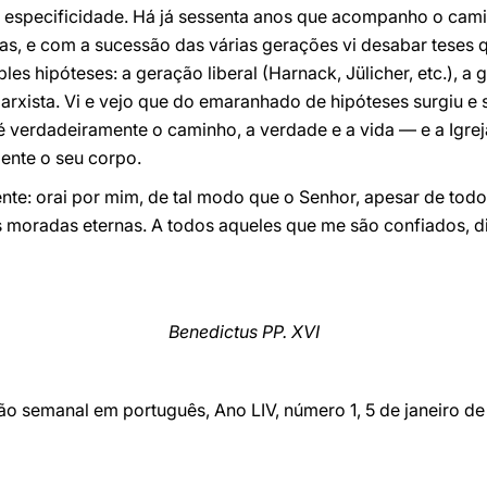
ua especificidade. Há já sessenta anos que acompanho o cam
icas, e com a sucessão das várias gerações vi desabar teses 
 hipóteses: a geração liberal (Harnack, Jülicher, etc.), a g
marxista. Vi e vejo que do emaranhado de hipóteses surgiu e
 é verdadeiramente o caminho, a verdade e a vida — e a Igre
mente o seu corpo.
te: orai por mim, de tal modo que o Senhor, apesar de tod
s moradas eternas. A todos aqueles que me são confiados, di
Benedictus PP. XVI
ão semanal em português, Ano LIV, número 1, 5 de janeiro d