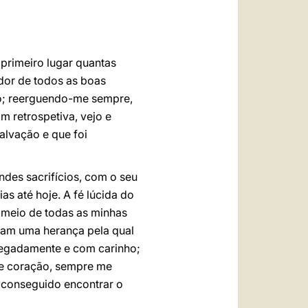
العربيّة
中文
LATINE
 primeiro lugar quantas
dor de todos as boas
ão; reerguendo-me sempre,
 retrospetiva, vejo e
alvação e que foi
des sacrifícios, com o seu
s até hoje. A fé lúcida do
o meio de todas as minhas
tam uma herança pela qual
bnegadamente e com carinho;
de coração, sempre me
 conseguido encontrar o