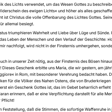
ik des Lichts verwendet, um das Wesen Gottes zu beschreibe
»Widerschein des ewigen Lichts« und höher als alles geschaffe
t ist Christus die volle Offenbarung des Lichtes Gottes. Sei
ür allemal besiegt.
tus triumphieren Wahrheit und Liebe über Lüge und Sünde. I
g das Leben der Menschen und den Verlauf der Geschichte: »Ic
mir nachfolgt, wird nicht in der Finsternis umhergehen, sond
ch in unserer Zeit nötig, aus der Finsternis des Bösen hinau
n! Dieses Geschenk erbitte uns Maria, die wir gestern, am jä
ggiore« in Rom, mit besonderer Verehrung bedacht haben. Di
en für die Völker des Nahen Ostens, die von Bruderkriegen e
rerst ein Geschenk Gottes ist, das im Gebet beharrlich erfle
ran erinnern, daß er eine Verpflichtung darstellt für alle Me
Pflicht!
 Feststellung, daß die Stimmen, die sofortige Waffenruhe in