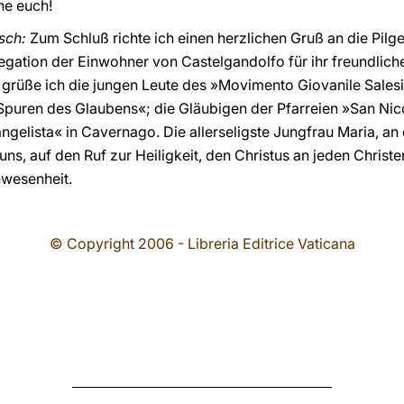
ne euch!
isch:
Zum Schluß richte ich einen herzlichen Gruß an die Pilge
gation der Einwohner von Castelgandolfo für ihr freundlich
 grüße ich die jungen Leute des »Movimento Giovanile Sales
Spuren des Glaubens«; die Gläubigen der Pfarreien »San Nico
elista« in Cavernago. Die allerseligste Jungfrau Maria, an 
s, auf den Ruf zur Heiligkeit, den Christus an jeden Christen 
nwesenheit.
© Copyright 2006 - Libreria Editrice Vaticana