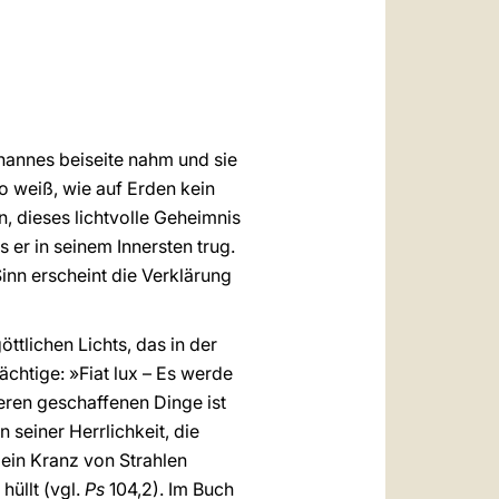
العربيّة
中文
LATINE
hannes beiseite nahm und sie
o weiß, wie auf Erden kein
in, dieses lichtvolle Geheimnis
s er in seinem Innersten trug.
inn erscheint die Verklärung
ttlichen Lichts, das in der
chtige: »Fiat lux – Es werde
deren geschaffenen Dinge ist
 seiner Herrlichkeit, die
 ein Kranz von Strahlen
hüllt (vgl.
Ps
104,2). Im Buch