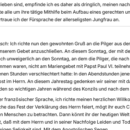
lieben sind, empfinde ich es daher als dringlich, meinen nac
e alle um ihre tätige Mithilfe beim Aufbau eines gerechten u
traue ich der Fürsprache der allerseligsten Jungfrau an.
isch:
Ich richte nun den gewohnten Gruß an die Pilger aus dem
nserem Gebet anzuschließen. An diesem Sonntag, der mit de
ch unweigerlich an den Sonntag, an dem die Pilger, die nac
men waren, nicht am Mariengebet mit Papst Paul VI. teilneh
enen Stunden verschlechtert hatte: In den Abendstunden jenes
Papst im Herrn. An diesem Jahrestag gedenken wir seiner mi
in den so wichtigen Jahren während des Konzils und nach dem
ger französischer Sprache, ich richte meinen herzlichen Wil
che das Fest der Verklärung des Herrn feiert, mögt ihr euch
n Menschen zu betrachten. Dann könnt ihr der heutigen Welt
uft, daß mit dem Herrn und in seiner Nachfolge Leiden und To
igen Seligkeit sind. Mit dem Apostolischen Segen.