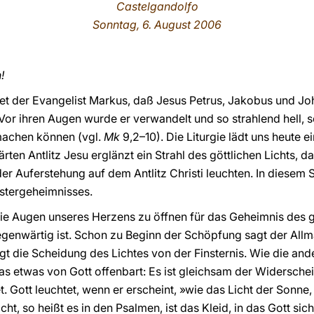
Castelgandolfo
Sonntag, 6. August 2006
!
et der Evangelist Markus, daß Jesus Petrus, Jakobus und Jo
 Vor ihren Augen wurde er verwandelt und so strahlend hell, s
 machen können (vgl.
Mk
9,2–10). Die Liturgie lädt uns heute e
ten Antlitz Jesu erglänzt ein Strahl des göttlichen Lichts, da
er Auferstehung auf dem Antlitz Christi leuchten. In diesem S
stergeheimnisses.
die Augen unseres Herzens zu öffnen für das Geheimnis des gö
enwärtig ist. Schon zu Beginn der Schöpfung sagt der Allmä
lgt die Scheidung des Lichtes von der Finsternis. Wie die an
as etwas von Gott offenbart: Es ist gleichsam der Widerschein
. Gott leuchtet, wenn er erscheint, »wie das Licht der Sonne,
cht, so heißt es in den Psalmen, ist das Kleid, in das Gott sich 