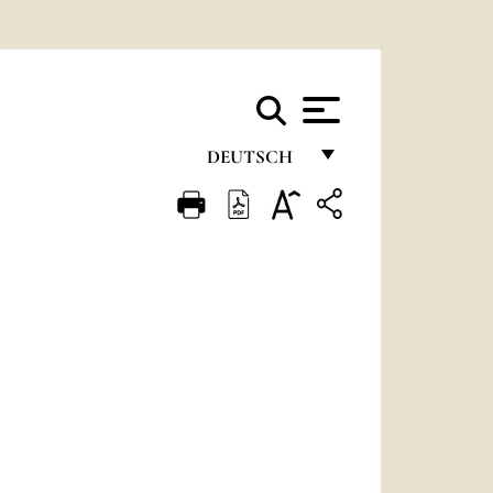
DEUTSCH
FRANÇAIS
ENGLISH
ITALIANO
PORTUGUÊS
ESPAÑOL
DEUTSCH
POLSKI