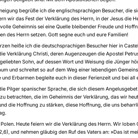
neigung begrüße ich die englischsprachigen Besucher, die 
n wir das Fest der Verklärung des Herrn, in der Jesus die Her
tvolle Geheimnis sei eine Quelle bleibender Freude und Hoffn
en des Herrn setzen. Gott segne euch und eure Familien!
rzen heiße ich die deutschsprachigen Besucher hier in Cast
he die Verklärung Christi, deren Augenzeugen die Apostel Pet
n geliebten Sohn, auf dessen Wort und Weisung die Jünger h
aum und schreitet so auf dem Weg einer lebendigen Gemeinsc
und Erbarmen begleite euch in dieser Ferienzeit und bei all
ie Pilger spanischer Sprache, die sich diesem Angelusgebet 
t zu betrachten, die im Geheimnis der Verklärung, das wir heute
nd die Hoffnung zu stärken, diese Hoffnung, die uns beharrl
ag.
 Polen. Heute feiern wir die Verklärung des Herrn. Wir loben C
2,6), und nehmen gläubig den Ruf des Vaters an: »Das ist mein