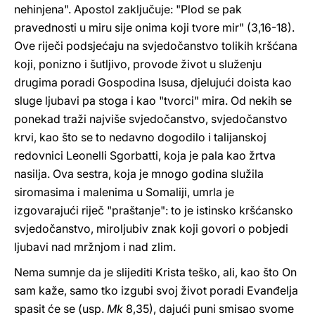
nehinjena". Apostol zaključuje: "Plod se pak
pravednosti u miru sije onima koji tvore mir" (3,16-18).
Ove riječi podsjećaju na svjedočanstvo tolikih kršćana
koji, ponizno i šutljivo, provode život u služenju
drugima poradi Gospodina Isusa, djelujući doista kao
sluge ljubavi pa stoga i kao "tvorci" mira. Od nekih se
ponekad traži najviše svjedočanstvo, svjedočanstvo
krvi, kao što se to nedavno dogodilo i talijanskoj
redovnici Leonelli Sgorbatti, koja je pala kao žrtva
nasilja. Ova sestra, koja je mnogo godina služila
siromasima i malenima u Somaliji, umrla je
izgovarajući riječ "praštanje": to je istinsko kršćansko
svjedočanstvo, miroljubiv znak koji govori o pobjedi
ljubavi nad mržnjom i nad zlim.
Nema sumnje da je slijediti Krista teško, ali, kao što On
sam kaže, samo tko izgubi svoj život poradi Evanđelja
spasit će se (usp.
Mk
8,35), dajući puni smisao svome