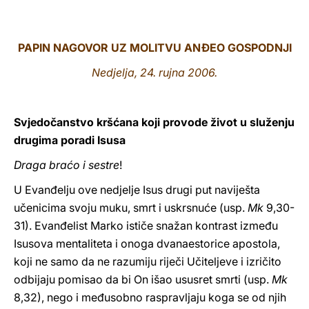
LATINE
PAPIN NAGOVOR UZ MOLITVU ANĐEO GOSPODNJI
Nedjelja, 24. rujna 2006.
Svjedočanstvo kršćana koji provode život u služenju
drugima poradi Isusa
Draga braćo i sestre
!
U Evanđelju ove nedjelje Isus drugi put naviješta
učenicima svoju muku, smrt i uskrsnuće (usp.
Mk
9,30-
31). Evanđelist Marko ističe snažan kontrast između
Isusova mentaliteta i onoga dvanaestorice apostola,
koji ne samo da ne razumiju riječi Učiteljeve i izričito
odbijaju pomisao da bi On išao ususret smrti (usp.
Mk
8,32), nego i međusobno raspravljaju koga se od njih