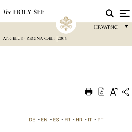
The
HOLY SEE
HRVATSKI
ANGELUS - REGINA CÆLI
2006
FRANÇAIS
ENGLISH
ITALIANO
PORTUGUÊS
ESPAÑOL
DEUTSCH
POLSKI
العربيّة
DE
-
EN
-
ES
-
FR
-
HR
-
IT
-
PT
中文