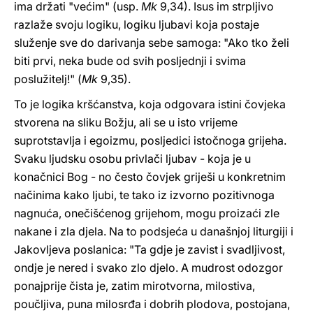
ima držati "većim" (usp.
Mk
9,34). Isus im strpljivo
razlaže svoju logiku, logiku ljubavi koja postaje
služenje sve do darivanja sebe samoga: "Ako tko želi
biti prvi, neka bude od svih posljednji i svima
poslužitelj!" (
Mk
9,35).
To je logika kršćanstva, koja odgovara istini čovjeka
stvorena na sliku Božju, ali se u isto vrijeme
suprotstavlja i egoizmu, posljedici istočnoga grijeha.
Svaku ljudsku osobu privlači ljubav - koja je u
konačnici Bog - no često čovjek griješi u konkretnim
načinima kako ljubi, te tako iz izvorno pozitivnoga
nagnuća, onečišćenog grijehom, mogu proizaći zle
nakane i zla djela. Na to podsjeća u današnjoj liturgiji i
Jakovljeva poslanica: "Ta gdje je zavist i svadljivost,
ondje je nered i svako zlo djelo. A mudrost odozgor
ponajprije čista je, zatim mirotvorna, milostiva,
poučljiva, puna milosrđa i dobrih plodova, postojana,