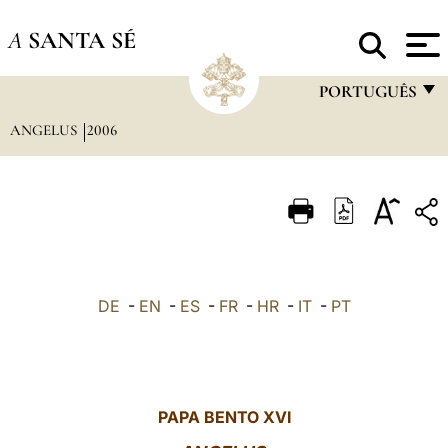
A
SANTA SÉ
PORTUGUÊS
ANGELUS
2006
FRANÇAIS
ENGLISH
ITALIANO
PORTUGUÊS
ESPAÑOL
DE
-
EN
-
ES
-
FR
-
HR
-
IT
-
PT
DEUTSCH
POLSKI
العربيّة
PAPA BENTO XVI
中文