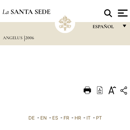
La
SANTA SEDE
ESPAÑOL
ANGELUS
2006
FRANÇAIS
ENGLISH
ITALIANO
PORTUGUÊS
ESPAÑOL
DEUTSCH
POLSKI
العربيّة
DE
-
EN
-
ES
-
FR
-
HR
-
IT
-
PT
中文