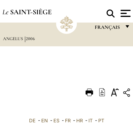
Le
SAINT-SIÈGE
FRANÇAIS
ANGELUS
2006
FRANÇAIS
ENGLISH
ITALIANO
PORTUGUÊS
ESPAÑOL
DEUTSCH
POLSKI
العربيّة
DE
-
EN
-
ES
-
FR
-
HR
-
IT
-
PT
中文