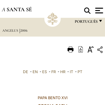
A
SANTA SÉ
PORTUGUÊS
ANGELUS
2006
FRANÇAIS
ENGLISH
ITALIANO
PORTUGUÊS
ESPAÑOL
DE
-
EN
-
ES
-
FR
-
HR
-
IT
-
PT
DEUTSCH
POLSKI
العربيّة
PAPA BENTO XVI
中文