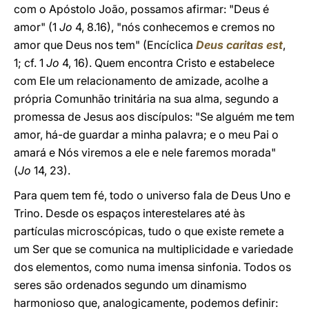
com o Apóstolo João, possamos afirmar: "Deus é
amor" (1
Jo
4, 8.16), "nós conhecemos e cremos no
amor que Deus nos tem" (Encíclica
Deus caritas est
,
1; cf. 1
Jo
4, 16). Quem encontra Cristo e estabelece
com Ele um relacionamento de amizade, acolhe a
própria Comunhão trinitária na sua alma, segundo a
promessa de Jesus aos discípulos: "Se alguém me tem
amor, há-de guardar a minha palavra; e o meu Pai o
amará e Nós viremos a ele e nele faremos morada"
(
Jo
14, 23).
Para quem tem fé, todo o universo fala de Deus Uno e
Trino. Desde os espaços interestelares até às
partículas microscópicas, tudo o que existe remete a
um Ser que se comunica na multiplicidade e variedade
dos elementos, como numa imensa sinfonia. Todos os
seres são ordenados segundo um dinamismo
harmonioso que, analogicamente, podemos definir: