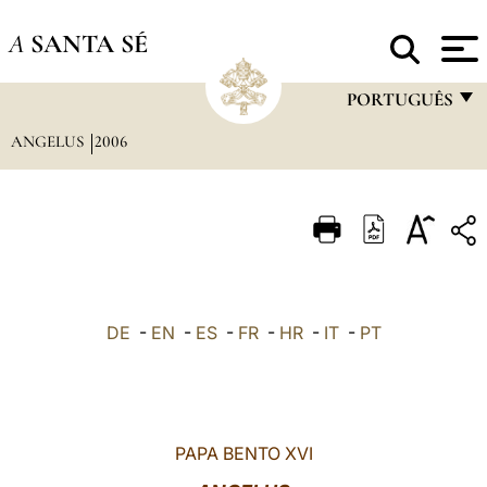
A
SANTA SÉ
PORTUGUÊS
ANGELUS
2006
FRANÇAIS
ENGLISH
ITALIANO
PORTUGUÊS
ESPAÑOL
DE
-
EN
-
ES
-
FR
-
HR
-
IT
-
PT
DEUTSCH
POLSKI
العربيّة
PAPA BENTO XVI
中文