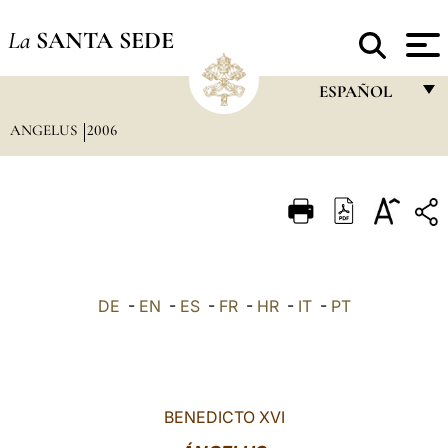
La
SANTA SEDE
ESPAÑOL
ANGELUS
2006
FRANÇAIS
ENGLISH
ITALIANO
PORTUGUÊS
ESPAÑOL
DE
-
EN
-
ES
-
FR
-
HR
-
IT
-
PT
DEUTSCH
POLSKI
العربيّة
BENEDICTO XVI
中文