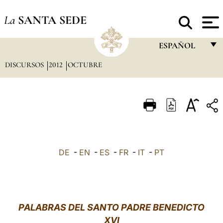
La
SANTA SEDE
ESPAÑOL
DISCURSOS
2012
OCTUBRE
FRANÇAIS
ENGLISH
ITALIANO
PORTUGUÊS
ESPAÑOL
DE
-
EN
-
ES
-
FR
-
IT
-
PT
DEUTSCH
POLSKI
العربيّة
PALABRAS DEL SANTO PADRE BENEDICTO
XVI
中文