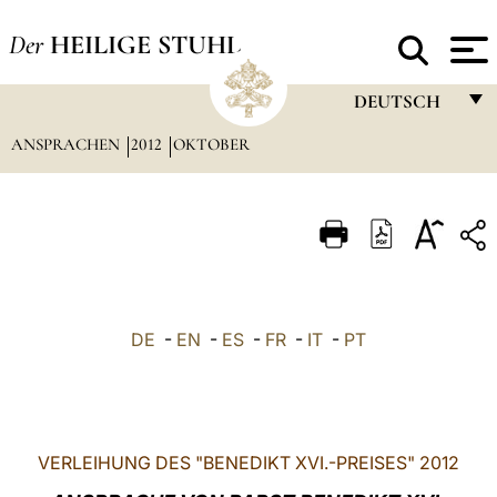
Der
HEILIGE STUHL
DEUTSCH
ANSPRACHEN
2012
OKTOBER
FRANÇAIS
ENGLISH
ITALIANO
PORTUGUÊS
ESPAÑOL
DE
-
EN
-
ES
-
FR
-
IT
-
PT
DEUTSCH
POLSKI
العربيّة
VERLEIHUNG DES "BENEDIKT XVI.-PREISES" 2012
中文