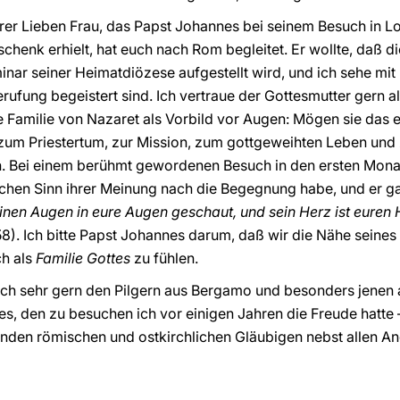
rer Lieben Frau, das Papst Johannes bei seinem Besuch in L
chenk erhielt, hat euch nach Rom begleitet. Er wollte, daß d
nar seiner Heimatdiözese aufgestellt wird, und ich sehe mit 
erufung begeistert sind. Ich vertraue der Gottesmutter gern al
ige Familie von Nazaret als Vorbild vor Augen: Mögen sie das
zum Priestertum, zur Mission, zum gottgeweihten Leben un
. Bei einem berühmt gewordenen Besuch in den ersten Monate
lchen Sinn ihrer Meinung nach die Begegnung habe, und er ga
einen Augen in eure Augen geschaut, und sein Herz ist euren
58). Ich bitte Papst Johannes darum, daß wir die Nähe seines
ch als
Familie Gottes
zu fühlen.
ich sehr gern den Pilgern aus Bergamo und besonders jenen 
es, den zu besuchen ich vor einigen Jahren die Freude hatte
enden römischen und ostkirchlichen Gläubigen nebst allen 