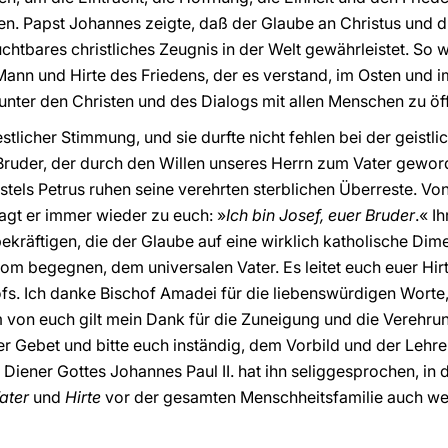
n. Papst Johannes zeigte, daß der Glaube an Christus und di
ruchtbares christliches Zeugnis in der Welt gewährleistet. So 
Mann und Hirte des Friedens, der es verstand, im Osten und 
 unter den Christen und des Dialogs mit allen Menschen zu öf
stlicher Stimmung, und sie durfte nicht fehlen bei der geist
uder, der durch den Willen unseres Herrn zum Vater geworden
tels Petrus ruhen seine verehrten sterblichen Überreste. Von
 sagt er immer wieder zu euch: »
Ich bin Josef, euer Bruder
.« I
räftigen, die der Glaube auf eine wirklich katholische Dime
Rom begegnen, dem universalen Vater. Es leitet euch euer Hir
fs. Ich danke Bischof Amadei für die liebenswürdigen Worte,
m von euch gilt mein Dank für die Zuneigung und die Verehrun
er Gebet und bitte euch inständig, dem Vorbild und der Lehre
Diener Gottes Johannes Paul II. hat ihn seliggesprochen, in
ater
und
Hirte
vor der gesamten Menschheitsfamilie auch wei