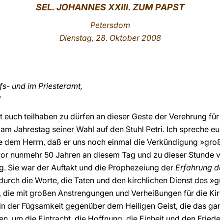
SEL. JOHANNES XXIII. ZUM PAPST
Petersdom
Dienstag
, 28. Oktober 2008
fs- und im Priesteramt,
!
 euch teilhaben zu dürfen an dieser Geste der Verehrung für 
m Jahrestag seiner Wahl auf den Stuhl Petri. Ich spreche euc
dem Herrn, daß er uns noch einmal die Verkündigung »groß
e vor nunmehr 50 Jahren an diesem Tag und zu dieser Stunde 
ng. Sie war der Auftakt und die Prophezeiung der
Erfahrung d
durch die Worte, die Taten und den kirchlichen Dienst des »
r, die mit großen Anstrengungen und Verheißungen für die Kir
 in der Fügsamkeit gegenüber dem Heiligen Geist, die das g
n, um die Eintracht, die Hoffnung, die Einheit und den Fri