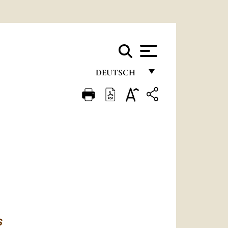
DEUTSCH
FRANÇAIS
ENGLISH
ITALIANO
PORTUGUÊS
ESPAÑOL
DEUTSCH
POLSKI
S