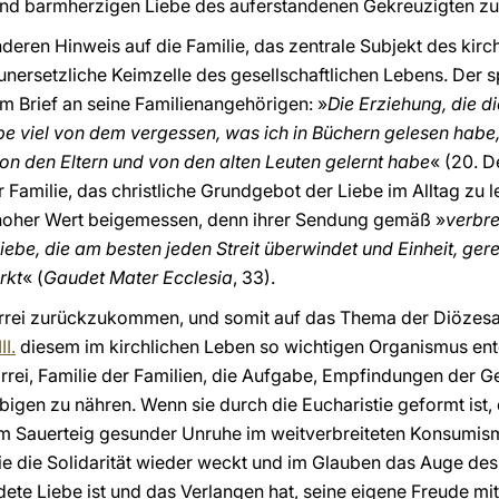
und barmherzigen Liebe des auferstandenen Gekreuzigten zu
deren Hinweis auf die Familie, das zentrale Subjekt des kir
nersetzliche Keimzelle des gesellschaftlichen Lebens. Der 
em Brief an seine Familienangehörigen: »
Die Erziehung, die di
habe viel von dem vergessen, was ich in Büchern gelesen habe
von den Eltern und von den alten Leuten gelernt habe
« (20. 
 Familie, das christliche Grundgebot der Liebe im Alltag zu 
o hoher Wert beigemessen, denn ihrer Sendung gemäß »
verbre
r Liebe, die am besten jeden Streit überwindet und Einheit, ge
rkt
« (
Gaudet Mater Ecclesia
, 33).
rrei zurückzukommen, und somit auf das Thema der Diözesa
I.
diesem im kirchlichen Leben so wichtigen Organismus en
arrei, Familie der Familien, die Aufgabe, Empfindungen der 
bigen zu nähren. Wenn sie durch die Eucharistie geformt ist, 
m Sauerteig gesunder Unruhe im weitverbreiteten Konsumis
ie die Solidarität wieder weckt und im Glauben das Auge des
ete Liebe ist und das Verlangen hat, seine eigene Freude mit