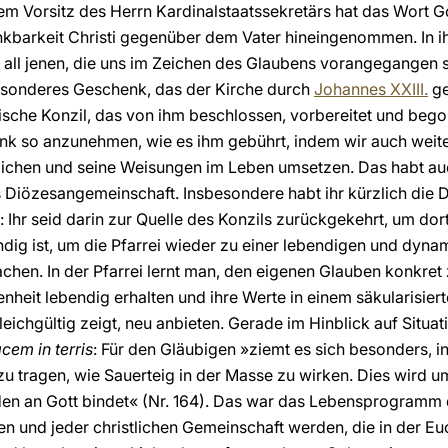
dem Vorsitz des Herrn Kardinalstaatssekretärs hat das Wort
kbarkeit Christi gegenüber dem Vater hineingenommen. In 
 all jenen, die uns im Zeichen des Glaubens vorangegangen si
besonderes Geschenk, das der Kirche durch
Johannes XXIII.
ge
sche Konzil, das von ihm beschlossen, vorbereitet und bego
k so anzunehmen, wie es ihm gebührt, indem wir auch weite
lichen und seine Weisungen im Leben umsetzen. Das habt auc
ls Diözesangemeinschaft. Insbesondere habt ihr kürzlich die
 Ihr seid darin zur Quelle des Konzils zurückgekehrt, um dor
dig ist, um die Pfarrei wieder zu einer lebendigen und dyn
en. In der Pfarrei lernt man, den eigenen Glauben konkret 
nheit lebendig erhalten und ihre Werte in einem säkularisier
gleichgültig zeigt, neu anbieten. Gerade im Hinblick auf Situa
cem in terris
: Für den Gläubigen »ziemt es sich besonders, i
zu tragen, wie Sauerteig in der Masse zu wirken. Dies wird um
eden an Gott bindet« (Nr. 164). Das war das Lebensprogramm
n und jeder christlichen Gemeinschaft werden, die in der Euc