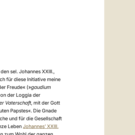
العربيّة
中文
LATINE
den sel. Johannes XXIII.,
h für diese Initiative meine
er Freude« (»
gaudium
von der Loggia der
er Vaterschaft
, mit der Gott
guten Papstes«. Die Gnade
che und für die Gesellschaft
anze Leben
Johannes’ XXIII.
eden zum Wohl der ganzen