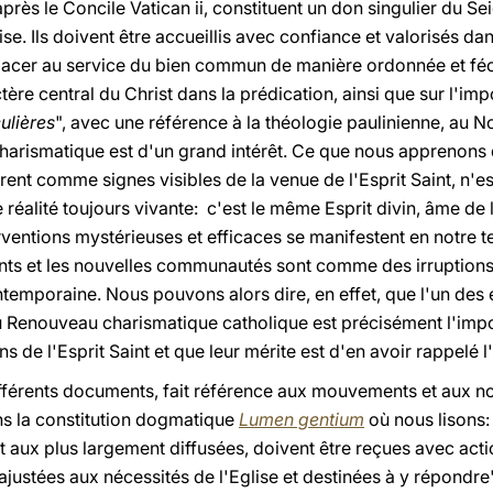
près le Concile Vatican ii, constituent un don singulier du S
ise. Ils doivent être accueillis avec confiance et valorisés dan
 placer au service du bien commun de manière ordonnée et féco
ctère central du Christ dans la prédication, ainsi que sur l'im
ulières
", avec une référence à la théologie paulinienne, au 
harismatique est d'un grand intérêt. Ce que nous apprenons
rent comme signes visibles de la venue de l'Esprit Saint, n'
réalité toujours vivante: c'est le même Esprit divin, âme de l'
rventions mystérieuses et efficaces se manifestent en notre
ts et les nouvelles communautés sont comme des irruptions 
ontemporaine. Nous pouvons alors dire, en effet, que l'un des
 Renouveau charismatique catholique est précisément l'imp
s de l'Esprit Saint et que leur mérite est d'en avoir rappelé l'
différents documents, fait référence aux mouvements et aux
ans la constitution dogmatique
Lumen gentium
où nous lisons:
t aux plus largement diffusées, doivent être reçues avec act
ajustées aux nécessités de l'Eglise et destinées à y répondre" 