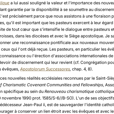
lique
a lui aussi souligné la valeur et l'importance des nouve
dant garantie par la disponibilité à se soumettre au discernem
. C'est précisément parce que nous assistons à une florais
s, qu'il est important que les pasteurs exercent à leur égar
aite de tout cœur que s'intensifie le dialogue entre pasteurs
roisses, dans les diocèses et avec le Siège apostolique. Je s
donner une reconnaissance pontificale aux nouveaux mouv
ceux qui l'ont déjà reçue. Les pasteurs, en particulier les é
reconnaissance ou l'érection d'associations internationales de
e devoir de discernement qui leur revient (cf. Congrégation po
es évêques,
Apostolorum Successores
,
chap. 4, 8).
ces nouvelles réalités ecclésiales reconnues par le Saint-Siè
 of Charismatic Covenant Communities and Fellowships
, Ass
on spécifique au sein du
Renouveau charismatique catholiq
 30 novembre 1990 prot. 1585/S-6//B-SO). L'un de ses object
édécesseur Jean-Paul ii, est de sauvegarder l'identité cat
urager à conserver un lien étroit avec les évêques et avec l