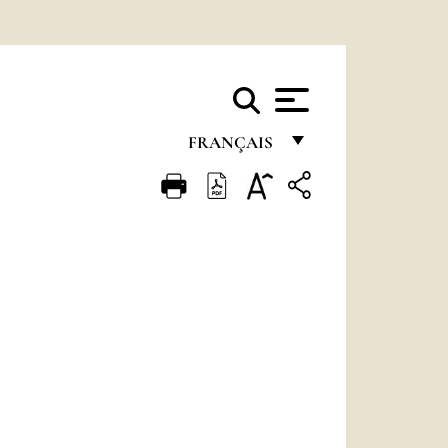
FRANÇAIS
FRANÇAIS
ENGLISH
ITALIANO
PORTUGUÊS
ESPAÑOL
DEUTSCH
POLSKI