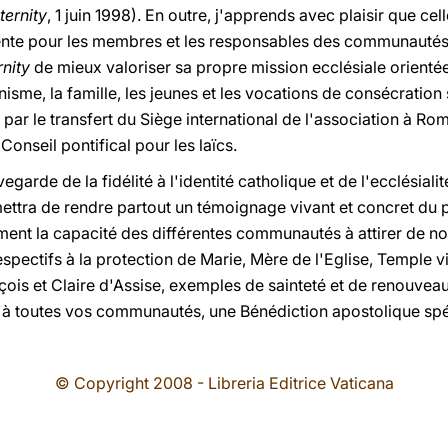
ternity
, 1 juin 1998). En outre, j'apprends avec plaisir que ce
nte pour les membres et les responsables des communautés
rnity
de mieux valoriser sa propre mission ecclésiale orientée 
nisme, la famille, les jeunes et les vocations de consécration
ar le transfert du Siège international de l'association à Rome
 Conseil pontifical pour les laïcs.
egarde de la fidélité à l'identité catholique et de l'ecclésial
tra de rendre partout un témoignage vivant et concret du p
ment la capacité des différentes communautés à attirer de 
pectifs à la protection de Marie, Mère de l'Eglise, Temple viv
çois et Claire d'Assise, exemples de sainteté et de renouveau 
'à toutes vos communautés, une Bénédiction apostolique spé
© Copyright 2008 - Libreria Editrice Vaticana