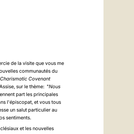
العربيّة
中文
LATINE
ercie de la visite que vous me
 nouvelles communautés du
f Charismatic Covenant
Assise, sur le thème: "
Nous
rennent part les principales
s l'épiscopat, et vous tous
e un salut particulier au
 vos sentiments.
clésiaux et les nouvelles