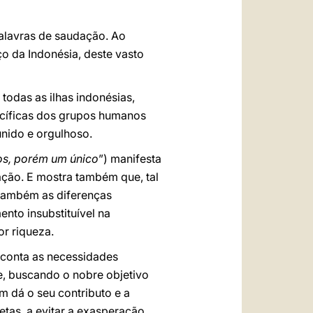
palavras de saudação. Ao
ço da Indonésia, deste vasto
todas as ilhas indonésias,
specíficas dos grupos humanos
nido e orgulhoso.
os, porém um único
”) manifesta
ção. E mostra também que, tal
 também as diferenças
nto insubstituível na
or riqueza.
 conta as necessidades
e, buscando o nobre objetivo
m dá o seu contributo e a
etas, a evitar a exasperação