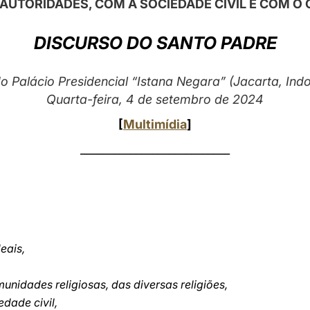
UTORIDADES, COM A SOCIEDADE CIVIL E COM O
DISCURSO DO SANTO PADRE
o Palácio Presidencial “Istana Negara” (Jacarta, Ind
Quarta-feira, 4 de setembro de 2024
[
Multimídia
]
___________________________
eais,
munidades religiosas, das diversas religiões,
edade civil,