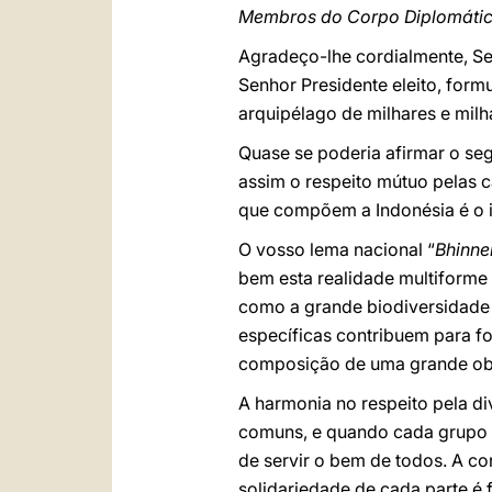
Membros do Corpo Diplomáti
Agradeço-lhe cordialmente, Sen
Senhor Presidente eleito, form
arquipélago de milhares e milh
Quase se poderia afirmar o seg
assim o respeito mútuo pelas ca
que compõem a Indonésia é o i
O vosso lema nacional “
Bhinne
bem esta realidade multiforme
como a grande biodiversidade 
específicas contribuem para f
composição de uma grande obra 
A harmonia no respeito pela d
comuns, e quando cada grupo ét
de servir o bem de todos. A co
solidariedade de cada parte é f