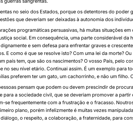
as guerras sangrentas.
entas no seio dos Estados, porque os detentores do poder g
estões que deveriam ser deixadas à autonomia dos indivídu
arações programáticas persuasivas, há muitas situações em 
justiça social. Em consequência, uma parte considerável da
dignamente e sem defesa para enfrentar graves e crescentes
s. E como é que se resolve isto? Com uma lei da morte? Ou 
um país tem, que são os nascimentos? O vosso País, pelo contr
-se no seu nível etário. Continuai assim. É um exemplo para t
ílias preferem ter um gato, um cachorrinho, e não um filho. C
 pessoas pensam que podem ou devem prescindir de procura
e para a sociedade civil, que se deveriam promover a partir 
m-se frequentemente com a frustração e o fracasso. Noutros
meiro plano, porém infelizmente é muitas vezes manipulada,
diálogo, o respeito, a colaboração, a fraternidade, para cons