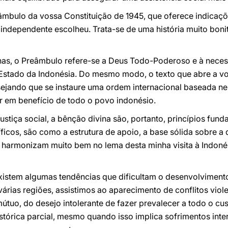
âmbulo da vossa Constituição de 1945, que oferece indicaçõ
 independente escolheu. Trata-se de uma história muito bon
has, o Preâmbulo refere-se a Deus Todo-Poderoso e à nece
Estado da Indonésia. Do mesmo modo, o texto que abre a v
esejando que se instaure uma ordem internacional baseada n
ar em benefício de todo o povo indonésio.
justiça social, a bênção divina são, portanto, princípios fund
icos, são como a estrutura de apoio, a base sólida sobre a q
e harmonizam muito bem no lema desta minha visita à Indonés
xistem algumas tendências que dificultam o desenvolvimento 
 várias regiões, assistimos ao aparecimento de conflitos viol
mútuo, do desejo intolerante de fazer prevalecer a todo o cus
istórica parcial, mesmo quando isso implica sofrimentos in