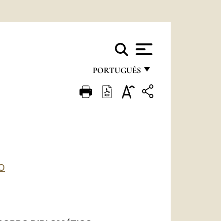
PORTUGUÊS
FRANÇAIS
ENGLISH
ITALIANO
PORTUGUÊS
ESPAÑOL
O
DEUTSCH
POLSKI