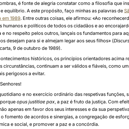
sombras, é fonte de alegria constatar como a filosofia que i
e equilíbrio. A este propósito, faço minhas as palavras de
Sã
io em 1989
. Entre outras coisas, ele afirmou: «Ao reconhece
itos humanos e políticos de todos os cidadãos e ao encoraja
a e no respeito pelos outros, lançais os fundamentos para aq
ios desejam para si e almejam legar aos seus filhos» (
Discur
acarta, 9 de outubro de 1989).
ntecimentos históricos, os princípios orientadores acima 
 circunstâncias, continuam a ser válidos e fiáveis, como um 
is perigosos a evitar.
 Senhores!
quotidiano e no exercício ordinário das respetivas funções, 
, porque
opus justitiae pax
, a paz é fruto da justiça. Com efe
o apenas em favor dos seus interesses e da sua perspetiv
, o fomento de acordos e sinergias, a congregação de esforç
ica e social, e promover a paz e a concórdia.