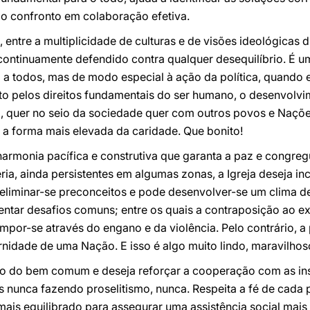
 o confronto em colaboração efetiva.
, entre a multiplicidade de culturas e de visões ideológicas
ontinuamente defendido contra qualquer desequilíbrio. É um 
 a todos, mas de modo especial à ação da política, quando 
to pelos direitos fundamentais do ser humano, o desenvolvi
, quer no seio da sociedade quer com outros povos e Nações
é a forma mais elevada da caridade. Que bonito!
armonia pacífica e construtiva que garanta a paz e congreg
ria, ainda persistentes em algumas zonas, a Igreja deseja in
eliminar-se preconceitos e pode desenvolver-se um clima de
entar desafios comuns; entre os quais a contraposição ao ex
 impor-se através do engano e da violência. Pelo contrário, a
ernidade de uma Nação. E isso é algo muito lindo, maravilhos
iço do bem comum e deseja reforçar a cooperação com as ins
s nunca fazendo proselitismo, nunca. Respeita a fé de cada 
ais equilibrado para assegurar uma assistência social mais e