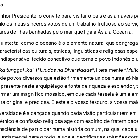
co
!
hor Presidente, o convite para visitar o país e as amáveis 
ulo os meus sinceros votos de um trabalho frutuoso ao servi
ares de ilhas banhadas pelo mar que liga a Ásia à Oceânia.
uinte: tal como o oceano é o elemento natural que congrega 
racterísticas culturais, étnicas, linguísticas e religiosas e
ndispensável tecido conectivo que torna o povo indonésio u
ka tunggal ika
” (“
Unidos na Diversidade
”, literalmente “
Muit
 de povos diversos que estão firmemente unidos numa só Na
presente neste arquipélago é fonte de riqueza e esplendor,
ormar um magnífico mosaico, em que cada tessela é um eleme
original e preciosa. E este é o vosso tesouro, a vossa mai
iversidade é alcançada quando cada visão particular tem em
nico e confissão religiosa age com espírito de fraternidad
nsciência de participar numa história comum, na qual cada u
undamental para o todo, ajuda a identificar as soluções corr