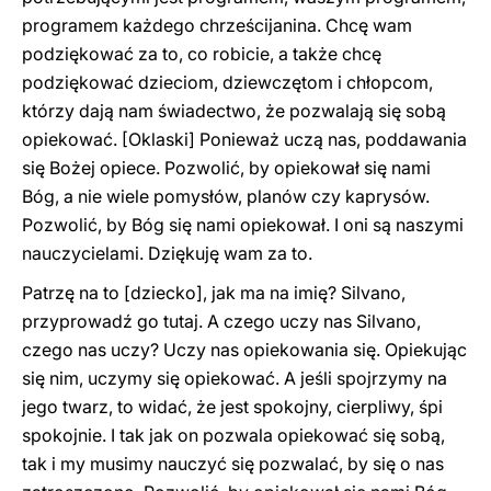
programem każdego chrześcijanina. Chcę wam
podziękować za to, co robicie, a także chcę
podziękować dzieciom, dziewczętom i chłopcom,
którzy dają nam świadectwo, że pozwalają się sobą
opiekować. [Oklaski] Ponieważ uczą nas, poddawania
się Bożej opiece. Pozwolić, by opiekował się nami
Bóg, a nie wiele pomysłów, planów czy kaprysów.
Pozwolić, by Bóg się nami opiekował. I oni są naszymi
nauczycielami. Dziękuję wam za to.
Patrzę na to [dziecko], jak ma na imię? Silvano,
przyprowadź go tutaj. A czego uczy nas Silvano,
czego nas uczy? Uczy nas opiekowania się. Opiekując
się nim, uczymy się opiekować. A jeśli spojrzymy na
jego twarz, to widać, że jest spokojny, cierpliwy, śpi
spokojnie. I tak jak on pozwala opiekować się sobą,
tak i my musimy nauczyć się pozwalać, by się o nas