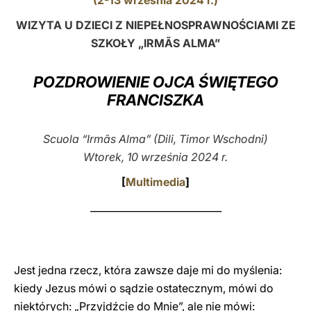
(2-13 września 2024 r.)
LATINE
WIZYTA U DZIECI Z NIEPEŁNOSPRAWNOŚCIAMI ZE
SZKOŁY „IRMÃS ALMA”
POZDROWIENIE OJCA ŚWIĘTEGO
FRANCISZKA
Scuola “Irmãs Alma” (Dili, Timor Wschodni)
Wtorek, 10 września 2024 r.
[
Multimedia
]
___________________________
Jest jedna rzecz, która zawsze daje mi do myślenia:
kiedy Jezus mówi o sądzie ostatecznym, mówi do
niektórych: „Przyjdźcie do Mnie”, ale nie mówi: