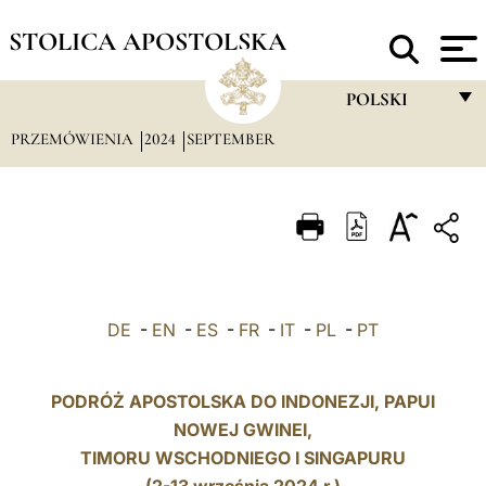
STOLICA APOSTOLSKA
POLSKI
PRZEMÓWIENIA
2024
SEPTEMBER
FRANÇAIS
ENGLISH
ITALIANO
PORTUGUÊS
ESPAÑOL
DE
-
EN
-
ES
-
FR
-
IT
-
PL
-
PT
DEUTSCH
POLSKI
PODRÓŻ APOSTOLSKA DO INDONEZJI, PAPUI
NOWEJ GWINEI,
العربيّة
TIMORU WSCHODNIEGO
I SINGAPURU
中文