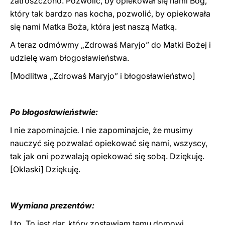
zatroszczono. Pozwolić, by opiekował się nami Bóg,
który tak bardzo nas kocha, pozwolić, by opiekowała
się nami Matka Boża, która jest naszą Matką.
A teraz odmówmy „Zdrowaś Maryjo” do Matki Bożej i
udzielę wam błogosławieństwa.
[Modlitwa „Zdrowaś Maryjo” i błogosławieństwo]
Po błogosławieństwie:
I nie zapominajcie
.
I nie zapominajcie, że musimy
nauczyć się pozwalać opiekować się nami, wszyscy,
tak jak oni pozwalają opiekować się sobą. Dziękuję.
[Oklaski] Dziękuję.
Wymiana prezentów:
I to. To jest dar, który zostawiam temu domowi.