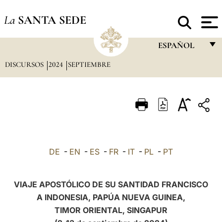
La
SANTA SEDE
ESPAÑOL
DISCURSOS
2024
SEPTIEMBRE
FRANÇAIS
ENGLISH
ITALIANO
PORTUGUÊS
ESPAÑOL
DE
-
EN
-
ES
-
FR
-
IT
-
PL
-
PT
DEUTSCH
POLSKI
VIAJE APOSTÓLICO DE SU SANTIDAD FRANCISCO
A INDONESIA, PAPÚA NUEVA GUINEA,
العربيّة
TIMOR ORIENTAL
, SINGAPUR
中文