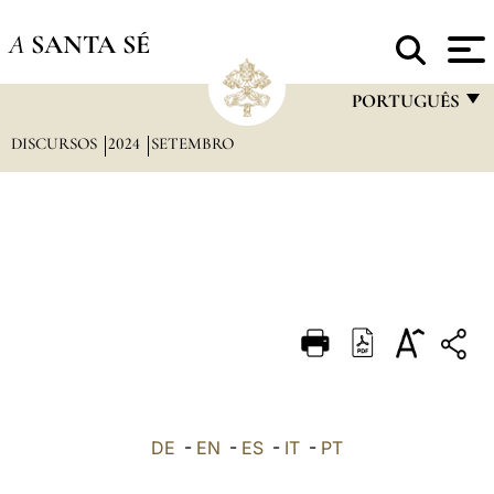
A
SANTA SÉ
PORTUGUÊS
DISCURSOS
2024
SETEMBRO
FRANÇAIS
ENGLISH
ITALIANO
PORTUGUÊS
ESPAÑOL
DEUTSCH
POLSKI
العربيّة
DE
-
EN
-
ES
-
IT
-
PT
中文