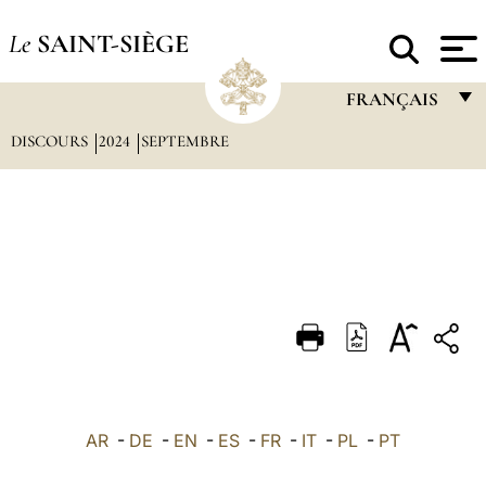
Le
SAINT-SIÈGE
FRANÇAIS
DISCOURS
2024
SEPTEMBRE
FRANÇAIS
ENGLISH
ITALIANO
PORTUGUÊS
ESPAÑOL
DEUTSCH
POLSKI
العربيّة
AR
-
DE
-
EN
-
ES
-
FR
-
IT
-
PL
-
PT
中文